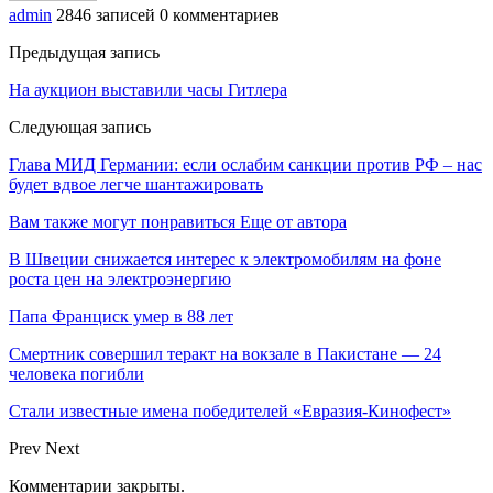
admin
2846 записей
0 комментариев
Предыдущая запись
На аукцион выставили часы Гитлера
Следующая запись
Глава МИД Германии: если ослабим санкции против РФ – нас
будет вдвое легче шантажировать
Вам также могут понравиться
Еще от автора
В Швеции снижается интерес к электромобилям на фоне
роста цен на электроэнергию
Папа Франциск умер в 88 лет
Смертник совершил теракт на вокзале в Пакистане — 24
человека погибли
Стали известные имена победителей «Евразия-Кинофест»
Prev
Next
Комментарии закрыты.