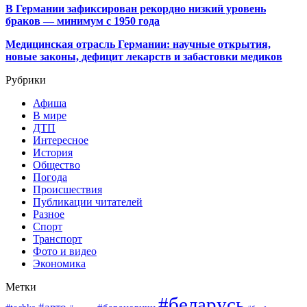
В Германии зафиксирован рекордно низкий уровень
браков — минимум с 1950 года
Медицинская отрасль Германии: научные открытия,
новые законы, дефицит лекарств и забастовки медиков
Рубрики
Афиша
В мире
ДТП
Интересное
История
Общество
Погода
Происшествия
Публикации читателей
Разное
Спорт
Транспорт
Фото и видео
Экономика
Метки
#беларусь