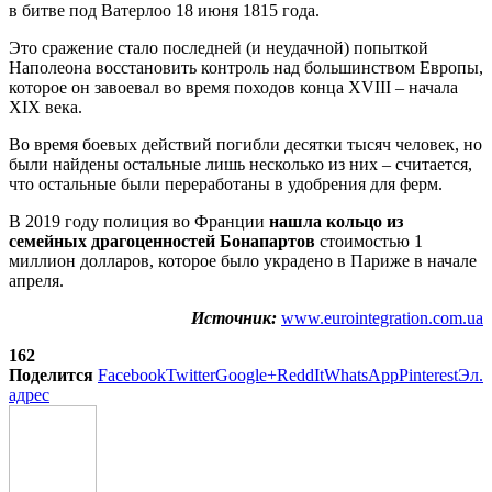
в битве под Ватерлоо 18 июня 1815 года.
Это сражение стало последней (и неудачной) попыткой
Наполеона восстановить контроль над большинством Европы,
которое он завоевал во время походов конца XVIII – начала
XIX века.
Во время боевых действий погибли десятки тысяч человек, но
были найдены остальные лишь несколько из них – считается,
что остальные были переработаны в удобрения для ферм.
В 2019 году полиция во Франции
нашла кольцо из
семейных драгоценностей Бонапартов
стоимостью 1
миллион долларов, которое было украдено в Париже в начале
апреля.
Источник:
www.eurointegration.com.ua
162
Поделится
Facebook
Twitter
Google+
ReddIt
WhatsApp
Pinterest
Эл.
адрес