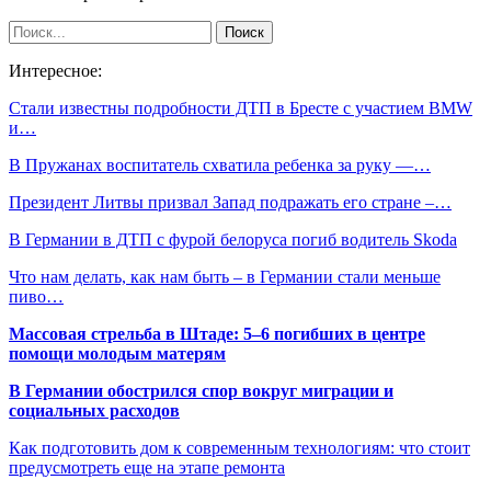
Интересное:
Стали известны подробности ДТП в Бресте с участием BMW
и…
В Пружанах воспитатель схватила ребенка за руку —…
Президент Литвы призвал Запад подражать его стране –…
В Германии в ДТП с фурой белоруса погиб водитель Skoda
Что нам делать, как нам быть – в Германии стали меньше
пиво…
Массовая стрельба в Штаде: 5–6 погибших в центре
помощи молодым матерям
В Германии обострился спор вокруг миграции и
социальных расходов
Как подготовить дом к современным технологиям: что стоит
предусмотреть еще на этапе ремонта