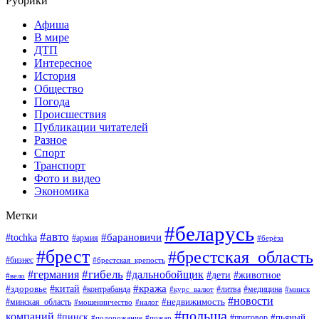
Рубрики
Афиша
В мире
ДТП
Интересное
История
Общество
Погода
Происшествия
Публикации читателей
Разное
Спорт
Транспорт
Фото и видео
Экономика
Метки
#беларусь
#авто
#барановичи
#tochka
#армия
#берёза
#брест
#брестская_область
#бизнес
#брестская_крепость
#гибель
#дальнобойщик
#германия
#дети
#животное
#вело
#кража
#китай
#здоровье
#литва
#медицина
#контрабанда
#курс_валют
#минск
#новости
#минская_область
#недвижимость
#мошенничество
#налог
#польша
компаний
#пинск
#приговор
#пьяный
#подорожание
#пожар