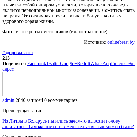
влечет за собой синдром усталости, которая в свою очередь
является первопричиной многих заболеваний. Ложитесь спать
вовремя. Это отличная профилактика и бонус в копилку
здорового образа жизни.
Фото: из открытых источников (иллюстративное)
Источник:
onlinebrest.by
#здоровье
#сон
213
Поделится
Facebook
Twitter
Google+
ReddIt
WhatsApp
Pinterest
Эл.
адрес
admin
2846 записей
0 комментариев
Предыдущая запись
Из Литвы в Беларусь пытались зачем-то вывезти голову
аллигатора. Таможенники в замешательстве: так можно было?
Следующая запись