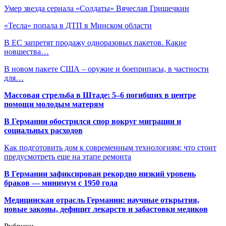
Умер звезда сериала «Солдаты» Вячеслав Гришечкин
«Тесла» попала в ДТП в Минском области
В ЕС запретят продажу одноразовых пакетов. Какие
новшества…
В новом пакете США – оружие и боеприпасы, в частности
для…
Массовая стрельба в Штаде: 5–6 погибших в центре
помощи молодым матерям
В Германии обострился спор вокруг миграции и
социальных расходов
Как подготовить дом к современным технологиям: что стоит
предусмотреть еще на этапе ремонта
В Германии зафиксирован рекордно низкий уровень
браков — минимум с 1950 года
Медицинская отрасль Германии: научные открытия,
новые законы, дефицит лекарств и забастовки медиков