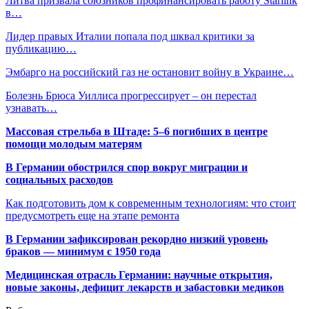
Литва призвала союзников профинансировать работу Starlink
в…
Лидер правых Италии попала под шквал критики за
публикацию…
Эмбарго на российский газ не остановит войну в Украине…
Болезнь Брюса Уиллиса прогрессирует – он перестал
узнавать…
Массовая стрельба в Штаде: 5–6 погибших в центре
помощи молодым матерям
В Германии обострился спор вокруг миграции и
социальных расходов
Как подготовить дом к современным технологиям: что стоит
предусмотреть еще на этапе ремонта
В Германии зафиксирован рекордно низкий уровень
браков — минимум с 1950 года
Медицинская отрасль Германии: научные открытия,
новые законы, дефицит лекарств и забастовки медиков