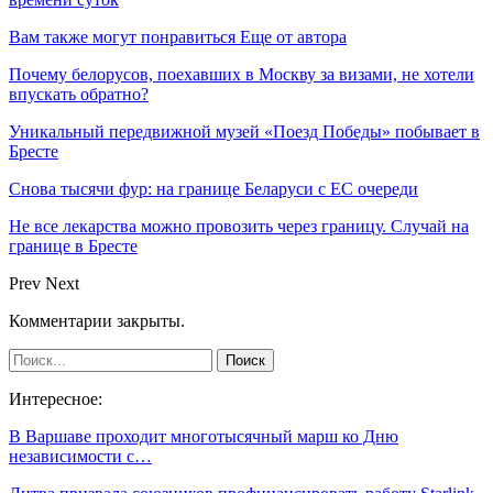
Вам также могут понравиться
Еще от автора
Почему белорусов, поехавших в Москву за визами, не хотели
впускать обратно?
Уникальный передвижной музей «Поезд Победы» побывает в
Бресте
Снова тысячи фур: на границе Беларуси с ЕС очереди
Не все лекарства можно провозить через границу. Случай на
границе в Бресте
Prev
Next
Комментарии закрыты.
Интересное:
В Варшаве проходит многотысячный марш ко Дню
независимости с…