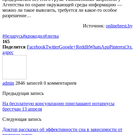
Агентства по охране окружающей среды информацию —
можно ли такое вывозить, требуется ли какое-то особое
разрешение…
Источник:
onlinebrest.by
#беларусь
#крокодил
#литва
165
Поделится
Facebook
Twitter
Google+
ReddIt
WhatsApp
Pinterest
Эл.
адрес
admin
2846 записей
0 комментариев
Предыдущая запись
На бесплатную консультацию приглашают нотариусы
брестчан 13 апреля
Следующая запись
Доктор рассказал об эффективности сна в зависимости от
времени суток