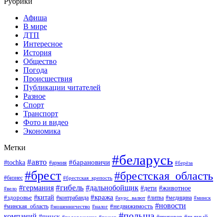
Рубрики
Афиша
В мире
ДТП
Интересное
История
Общество
Погода
Происшествия
Публикации читателей
Разное
Спорт
Транспорт
Фото и видео
Экономика
Метки
#беларусь
#авто
#барановичи
#tochka
#армия
#берёза
#брест
#брестская_область
#бизнес
#брестская_крепость
#гибель
#дальнобойщик
#германия
#дети
#животное
#вело
#кража
#китай
#здоровье
#литва
#медицина
#контрабанда
#курс_валют
#минск
#новости
#минская_область
#недвижимость
#мошенничество
#налог
#польша
компаний
#пинск
#приговор
#пьяный
#подорожание
#пожар