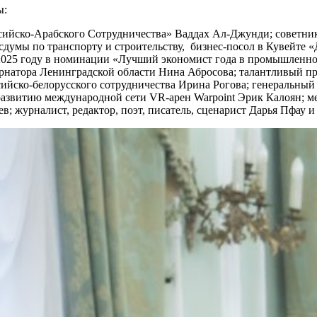
ы:
ссийско-Арабского Сотрудничества» Ваддах Ал-Джунди; советни
сдумы по транспорту и строительству, бизнес-посол в Кувейте
 2025 году в номинации «Лучший экономист года в промышленном
рнатора Ленинградской области Нина Абросова; талантливый пр
йско-белорусского сотрудничества Ирина Рогова; генеральный 
 развитию международной сети VR-арен Warpoint Эрик Калоян; 
; журналист, редактор, поэт, писатель, сценарист Дарья Пфау 