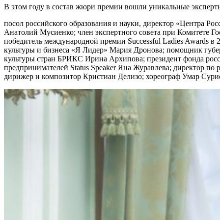
В этом году в состав жюри премии вошли уникальные эксперт
посол российского образования и науки, директор «Центра Ро
Анатолий Мусиенко; член экспертного совета при Комитете Го
победитель международной премии Successful Ladies Awards в
культуры и бизнеса «Я Лидер» Мария Дронова; помощник губе
культуры стран БРИКС Ирина Архипова; президент фонда росси
предпринимателей Status Speaker Яна Журавлева; директор по
дирижер и композитор Кристиан Делизо; хореограф Умар Суриев