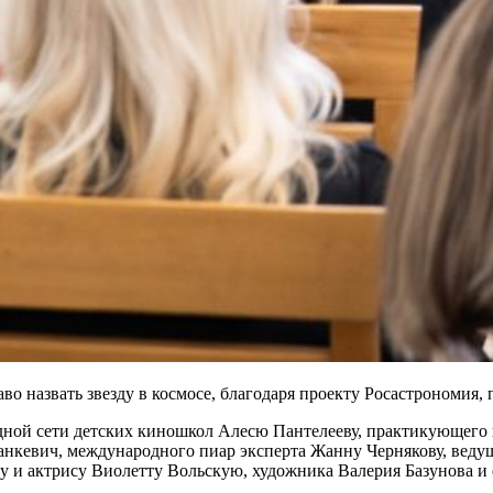
раво назвать звезду в космосе, благодаря проекту Росастрономи
ной сети детских киношкол Алесю Пантелееву, практикующего в
анкевич, международного пиар эксперта Жанну Чернякову, ведущ
у и актрису Виолетту Вольскую, художника Валерия Базунова и 