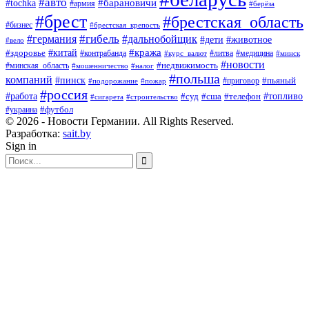
#авто
#барановичи
#tochka
#армия
#берёза
#брест
#брестская_область
#бизнес
#брестская_крепость
#гибель
#дальнобойщик
#германия
#дети
#животное
#вело
#кража
#китай
#здоровье
#литва
#медицина
#контрабанда
#курс_валют
#минск
#новости
#минская_область
#недвижимость
#мошенничество
#налог
#польша
компаний
#пинск
#приговор
#пьяный
#подорожание
#пожар
#россия
#работа
#суд
#сша
#телефон
#топливо
#сигарета
#строительство
#футбол
#украина
© 2026 - Новости Германии. All Rights Reserved.
Разработка:
sait.by
Sign in