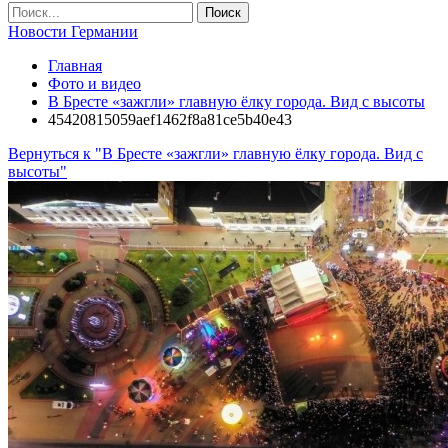
Новости Германии
Главная
Фото и видео
В Бресте «зажгли» главную ёлку города. Вид с высоты
45420815059aef1462f8a81ce5b40e43
Вернуться к "В Бресте «зажгли» главную ёлку города. Вид с
высоты"