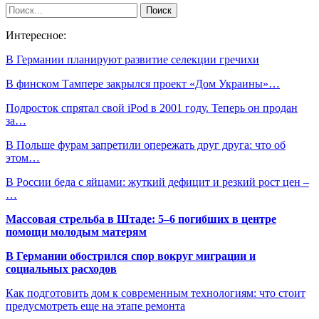
Интересное:
В Германии планируют развитие селекции гречихи
В финском Тампере закрылся проект «Дом Украины»…
Подросток спрятал свой iPod в 2001 году. Теперь он продан
за…
В Польше фурам запретили опережать друг друга: что об
этом…
В России беда с яйцами: жуткий дефицит и резкий рост цен –
…
Массовая стрельба в Штаде: 5–6 погибших в центре
помощи молодым матерям
В Германии обострился спор вокруг миграции и
социальных расходов
Как подготовить дом к современным технологиям: что стоит
предусмотреть еще на этапе ремонта