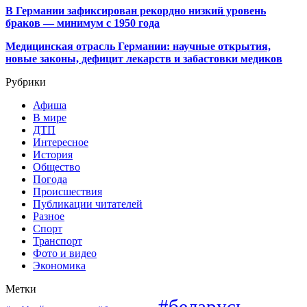
В Германии зафиксирован рекордно низкий уровень
браков — минимум с 1950 года
Медицинская отрасль Германии: научные открытия,
новые законы, дефицит лекарств и забастовки медиков
Рубрики
Афиша
В мире
ДТП
Интересное
История
Общество
Погода
Происшествия
Публикации читателей
Разное
Спорт
Транспорт
Фото и видео
Экономика
Метки
#беларусь