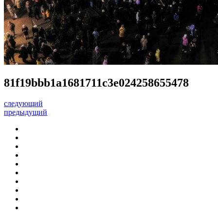
81f19bbb1a1681711c3e024258655478
следующий
предыдущий