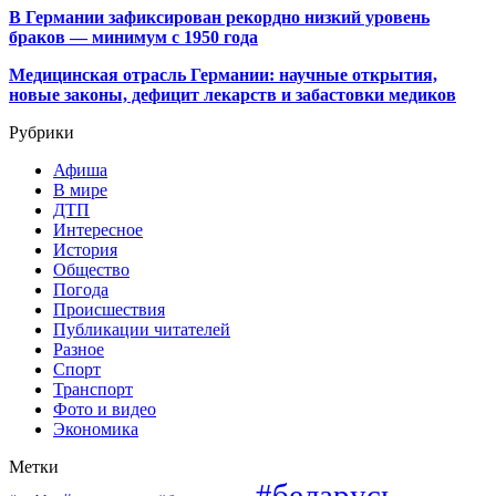
В Германии зафиксирован рекордно низкий уровень
браков — минимум с 1950 года
Медицинская отрасль Германии: научные открытия,
новые законы, дефицит лекарств и забастовки медиков
Рубрики
Афиша
В мире
ДТП
Интересное
История
Общество
Погода
Происшествия
Публикации читателей
Разное
Спорт
Транспорт
Фото и видео
Экономика
Метки
#беларусь