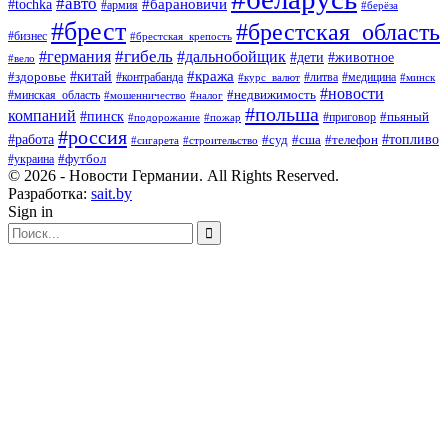
#авто
#барановичи
#tochka
#армия
#берёза
#брест
#брестская_область
#бизнес
#брестская_крепость
#гибель
#дальнобойщик
#германия
#дети
#животное
#вело
#кража
#китай
#здоровье
#литва
#медицина
#контрабанда
#курс_валют
#минск
#новости
#минская_область
#недвижимость
#мошенничество
#налог
#польша
компаний
#пинск
#приговор
#пьяный
#подорожание
#пожар
#россия
#работа
#суд
#сша
#телефон
#топливо
#сигарета
#строительство
#футбол
#украина
© 2026 - Новости Германии. All Rights Reserved.
Разработка:
sait.by
Sign in