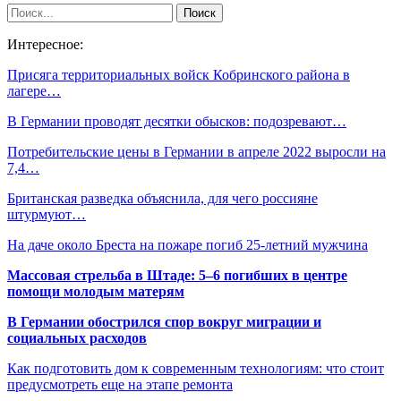
Интересное:
Присяга территориальных войск Кобринского района в
лагере…
В Германии проводят десятки обысков: подозревают…
Потребительские цены в Германии в апреле 2022 выросли на
7,4…
Британская разведка объяснила, для чего россияне
штурмуют…
На даче около Бреста на пожаре погиб 25-летний мужчина
Массовая стрельба в Штаде: 5–6 погибших в центре
помощи молодым матерям
В Германии обострился спор вокруг миграции и
социальных расходов
Как подготовить дом к современным технологиям: что стоит
предусмотреть еще на этапе ремонта