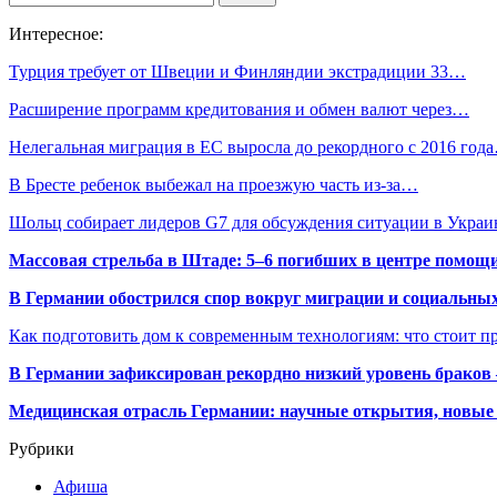
Интересное:
Турция требует от Швеции и Финляндии экстрадиции 33…
Расширение программ кредитования и обмен валют через…
Нелегальная миграция в ЕС выросла до рекордного с 2016 год
В Бресте ребенок выбежал на проезжую часть из-за…
Шольц собирает лидеров G7 для обсуждения ситуации в Украи
Массовая стрельба в Штаде: 5–6 погибших в центре помо
В Германии обострился спор вокруг миграции и социальных
Как подготовить дом к современным технологиям: что стоит пр
В Германии зафиксирован рекордно низкий уровень браков
Медицинская отрасль Германии: научные открытия, новые 
Рубрики
Афиша