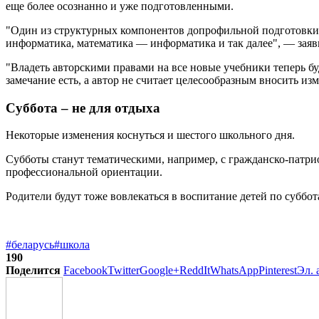
еще более осознанно и уже подготовленными.
"Один из структурных компонентов допрофильной подготовки
информатика, математика — информатика и так далее", — заяв
"Владеть авторскими правами на все новые учебники теперь бу
замечание есть, а автор не считает целесообразным вносить и
Суббота – не для отдыха
Некоторые изменения коснуться и шестого школьного дня.
Субботы станут тематическими, например, с гражданско-патр
профессиональной ориентации.
Родители будут тоже вовлекаться в воспитание детей по суббо
#беларусь
#школа
190
Поделится
Facebook
Twitter
Google+
ReddIt
WhatsApp
Pinterest
Эл. 