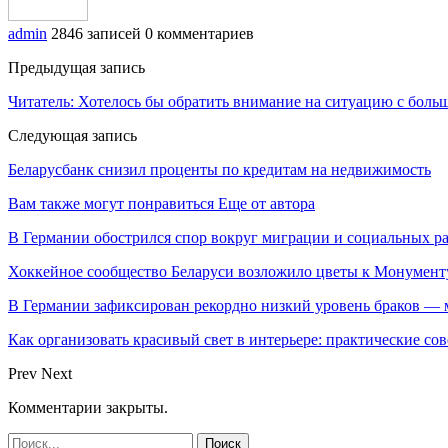
admin
2846 записей
0 комментариев
Предыдущая запись
Читатель: Хотелось бы обратить внимание на ситуацию с боль
Следующая запись
Беларусбанк снизил проценты по кредитам на недвижимость
Вам также могут понравиться
Еще от автора
В Германии обострился спор вокруг миграции и социальных р
Хоккейное сообщество Беларуси возложило цветы к Монумен
В Германии зафиксирован рекордно низкий уровень браков — 
Как организовать красивый свет в интерьере: практические со
Prev
Next
Комментарии закрыты.