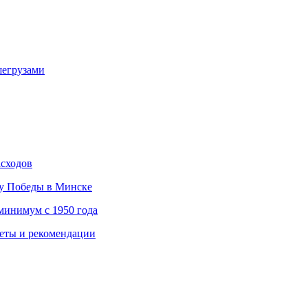
шегрузами
асходов
ту Победы в Минске
минимум с 1950 года
веты и рекомендации