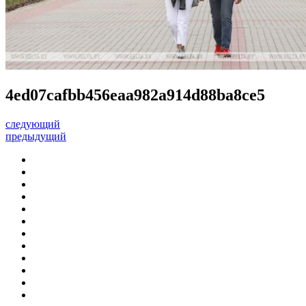
4ed07cafbb456eaa982a914d88ba8ce5
следующий
предыдущий