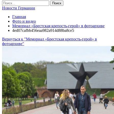
Новости Германии
Главная
Фото и видео
Мемориал «Брестская крепость-герой» в фотоархиве
4ed07cafbb456eaa982a914d88ba8ce5
Вернуться к "Мемориал «Брестская крепость-герой» в
фотоархиве"