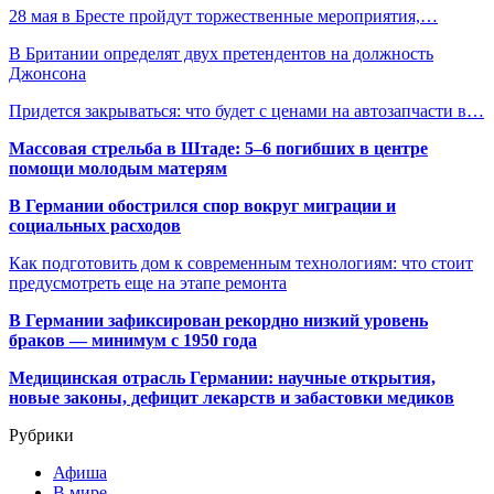
28 мая в Бресте пройдут торжественные мероприятия,…
В Британии определят двух претендентов на должность
Джонсона
Придется закрываться: что будет с ценами на автозапчасти в…
Массовая стрельба в Штаде: 5–6 погибших в центре
помощи молодым матерям
В Германии обострился спор вокруг миграции и
социальных расходов
Как подготовить дом к современным технологиям: что стоит
предусмотреть еще на этапе ремонта
В Германии зафиксирован рекордно низкий уровень
браков — минимум с 1950 года
Медицинская отрасль Германии: научные открытия,
новые законы, дефицит лекарств и забастовки медиков
Рубрики
Афиша
В мире