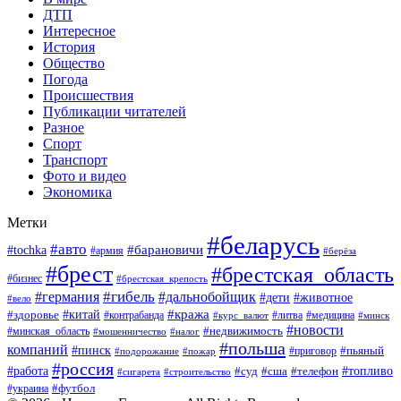
ДТП
Интересное
История
Общество
Погода
Происшествия
Публикации читателей
Разное
Спорт
Транспорт
Фото и видео
Экономика
Метки
#беларусь
#авто
#барановичи
#tochka
#армия
#берёза
#брест
#брестская_область
#бизнес
#брестская_крепость
#гибель
#дальнобойщик
#германия
#дети
#животное
#вело
#кража
#китай
#здоровье
#литва
#медицина
#контрабанда
#курс_валют
#минск
#новости
#минская_область
#недвижимость
#мошенничество
#налог
#польша
компаний
#пинск
#приговор
#пьяный
#подорожание
#пожар
#россия
#работа
#суд
#сша
#телефон
#топливо
#сигарета
#строительство
#футбол
#украина