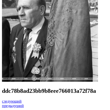
ddc78b8ad23bb9b8eee766013a72f78a
следующий
предыдущий