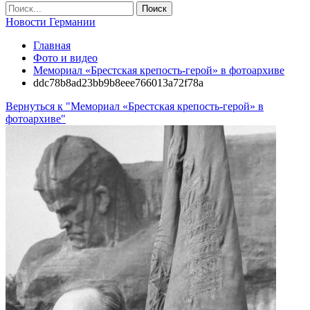
Новости Германии
Главная
Фото и видео
Мемориал «Брестская крепость-герой» в фотоархиве
ddc78b8ad23bb9b8eee766013a72f78a
Вернуться к "Мемориал «Брестская крепость-герой» в
фотоархиве"