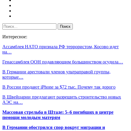
Интересное:
Ассамблея НАТО признала РФ террористом, Косово идет
на…
Генассамблея ООН подавляющим большинством осудила…
В Германии арестовали членов ультраправой группы,
которые…
В России продают iPhone за $72 тыс. Почему так дорого
В Швейцарии предлагают разрешить строительство новых
АЭС на…
Массовая стрельба в Штаде: 5–6 погибших в центре
помощи молодым матерям
В Германии обострился спор вокруг миграции и