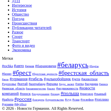
ДТП
Интересное
История
Общество
Погода
Происшествия
Публикации читателей
Разное
Спорт
Транспорт
Фото и видео
Экономика
Метки
#беларусь
#авто
#барановичи
#tochka
#армия
#берёза
#брест
#брестская_область
#бизнес
#брестская_крепость
#гибель
#дальнобойщик
#германия
#дети
#животное
#вело
#кража
#китай
#здоровье
#литва
#медицина
#контрабанда
#курс_валют
#минск
#новости
#минская_область
#недвижимость
#мошенничество
#налог
#польша
компаний
#пинск
#приговор
#пьяный
#подорожание
#пожар
#россия
#работа
#суд
#сша
#телефон
#топливо
#сигарета
#строительство
#футбол
#украина
© 2026 - Новости Германии. All Rights Reserved.