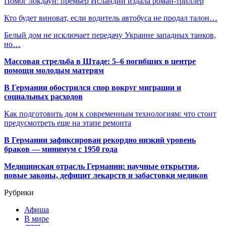
Помог локдаун: премьер Исландии издала роман-триллер
Кто будет виноват, если водитель автобуса не продал талон…
Белый дом не исключает передачу Украине западных танков,
но…
Массовая стрельба в Штаде: 5–6 погибших в центре
помощи молодым матерям
В Германии обострился спор вокруг миграции и
социальных расходов
Как подготовить дом к современным технологиям: что стоит
предусмотреть еще на этапе ремонта
В Германии зафиксирован рекордно низкий уровень
браков — минимум с 1950 года
Медицинская отрасль Германии: научные открытия,
новые законы, дефицит лекарств и забастовки медиков
Рубрики
Афиша
В мире