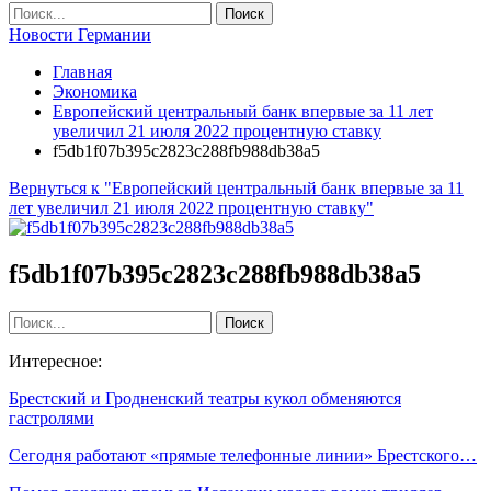
Новости Германии
Главная
Экономика
Европейский центральный банк впервые за 11 лет
увеличил 21 июля 2022 процентную ставку
f5db1f07b395c2823c288fb988db38a5
Вернуться к "Европейский центральный банк впервые за 11
лет увеличил 21 июля 2022 процентную ставку"
f5db1f07b395c2823c288fb988db38a5
Интересное:
Брестский и Гродненский театры кукол обменяются
гастролями
Сегодня работают «прямые телефонные линии» Брестского…