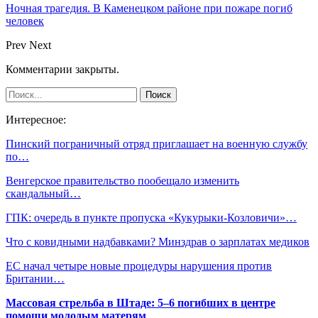
Ночная трагедия. В Каменецком районе при пожаре погиб
человек
Prev
Next
Комментарии закрыты.
Интересное:
Пинский пограничный отряд приглашает на военную службу
по…
Венгерское правительство пообещало изменить
скандальный…
ГПК: очередь в пункте пропуска «Кукурыки-Козловичи»…
Что с ковидными надбавками? Минздрав о зарплатах медиков
ЕС начал четыре новые процедуры нарушения против
Британии…
Массовая стрельба в Штаде: 5–6 погибших в центре
помощи молодым матерям