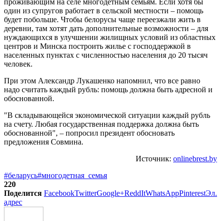
проживающим на селе многодетным семьям. Если хотя бы
один из супругов работает в сельской местности – помощь
будет побольше. Чтобы белорусы чаще переезжали жить в
деревни, там хотят дать дополнительные возможности – для
нуждающихся в улучшении жилищных условий из областных
центров и Минска построить жилье с господдержкой в
населенных пунктах с численностью населения до 20 тысяч
человек.
При этом Александр Лукашенко напомнил, что все равно
надо считать каждый рубль: помощь должна быть адресной и
обоснованной.
"В складывающейся экономической ситуации каждый рубль
на счету. Любая государственная поддержка должна быть
обоснованной", – попросил президент обосновать
предложения Совмина.
Источник:
onlinebrest.by
#беларусь
#многодетная_семья
220
Поделится
Facebook
Twitter
Google+
ReddIt
WhatsApp
Pinterest
Эл.
адрес