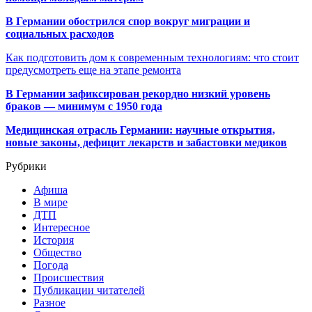
В Германии обострился спор вокруг миграции и
социальных расходов
Как подготовить дом к современным технологиям: что стоит
предусмотреть еще на этапе ремонта
В Германии зафиксирован рекордно низкий уровень
браков — минимум с 1950 года
Медицинская отрасль Германии: научные открытия,
новые законы, дефицит лекарств и забастовки медиков
Рубрики
Афиша
В мире
ДТП
Интересное
История
Общество
Погода
Происшествия
Публикации читателей
Разное