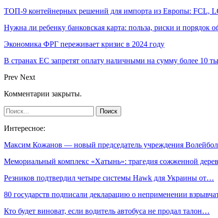
ТОП-9 контейнерных решений для импорта из Европы: FCL, L
Нужна ли ребенку банковская карта: польза, риски и порядок 
Экономика ФРГ переживает кризис в 2024 году
В странах ЕС запретят оплату наличными на сумму более 10 ты
Prev
Next
Комментарии закрыты.
Интересное:
Максим Кожанов — новый председатель учреждения Волейб
Мемориальный комплекс «Хатынь»: трагедия сожженной дере
Резников подтвердил четыре системы Hawk для Украины от…
80 государств подписали декларацию о неприменении взрывч
Кто будет виноват, если водитель автобуса не продал талон…