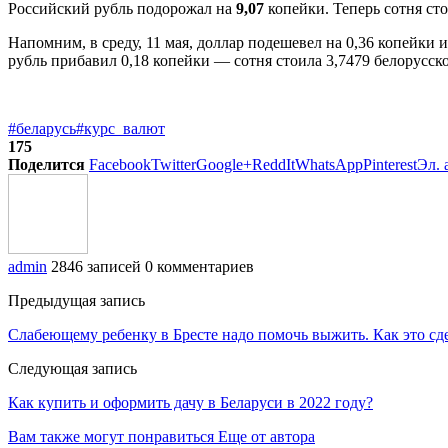
Российский рубль подорожал на
9,07
копейки. Теперь сотня ст
Напомним, в среду, 11 мая, доллар подешевел на 0,36 копейки и
рубль прибавил 0,18 копейки — сотня стоила 3,7479 белорусско
#беларусь
#курс_валют
175
Поделится
Facebook
Twitter
Google+
ReddIt
WhatsApp
Pinterest
Эл. 
admin
2846 записей
0 комментариев
Предыдущая запись
Слабеющему ребенку в Бресте надо помочь выжить. Как это сд
Следующая запись
Как купить и оформить дачу в Беларуси в 2022 году?
Вам также могут понравиться
Еще от автора