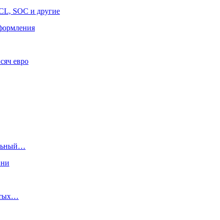
CL, SOC и другие
оформления
сяч евро
ольный…
вни
атых…