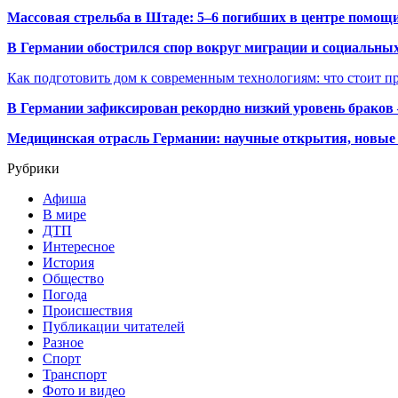
Массовая стрельба в Штаде: 5–6 погибших в центре помо
В Германии обострился спор вокруг миграции и социальных
Как подготовить дом к современным технологиям: что стоит пр
В Германии зафиксирован рекордно низкий уровень браков
Медицинская отрасль Германии: научные открытия, новые 
Рубрики
Афиша
В мире
ДТП
Интересное
История
Общество
Погода
Происшествия
Публикации читателей
Разное
Спорт
Транспорт
Фото и видео