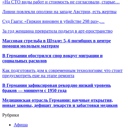
«На СТО виды работ и стоимость не согласовали, старые…
Ливни повлекли оползни на западе Австрии, есть жертвы
Суд Гааги: «Гиркин виновен в убийстве 298 раз»,…
За год женщина превратила подъезд в арт-пространство
Массовая стрельба в Штаде: 5–6 погибших в центре
помощи молодым матерям
В Германии обострился спор вокруг миграции и
социальных расходов
Как подготовить дом к современным технологиям: что стоит
предусмотреть еще на этапе ремонта
В Германии зафиксирован рекордно низкий уровень
браков — минимум с 1950 года
Медицинская отрасль Германии: научные открытия,
новые законы, дефицит лекарств и забастовки медиков
Рубрики
Афиша