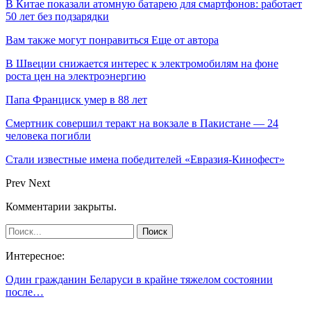
В Китае показали атомную батарею для смартфонов: работает
50 лет без подзарядки
Вам также могут понравиться
Еще от автора
В Швеции снижается интерес к электромобилям на фоне
роста цен на электроэнергию
Папа Франциск умер в 88 лет
Смертник совершил теракт на вокзале в Пакистане — 24
человека погибли
Стали известные имена победителей «Евразия-Кинофест»
Prev
Next
Комментарии закрыты.
Интересное:
Один гражданин Беларуси в крайне тяжелом состоянии
после…