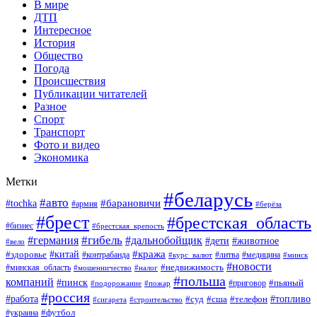
В мире
ДТП
Интересное
История
Общество
Погода
Происшествия
Публикации читателей
Разное
Спорт
Транспорт
Фото и видео
Экономика
Метки
#беларусь
#авто
#барановичи
#tochka
#армия
#берёза
#брест
#брестская_область
#бизнес
#брестская_крепость
#гибель
#дальнобойщик
#германия
#дети
#животное
#вело
#кража
#китай
#здоровье
#литва
#медицина
#контрабанда
#курс_валют
#минск
#новости
#минская_область
#недвижимость
#мошенничество
#налог
#польша
компаний
#пинск
#приговор
#пьяный
#подорожание
#пожар
#россия
#работа
#суд
#сша
#телефон
#топливо
#сигарета
#строительство
#футбол
#украина