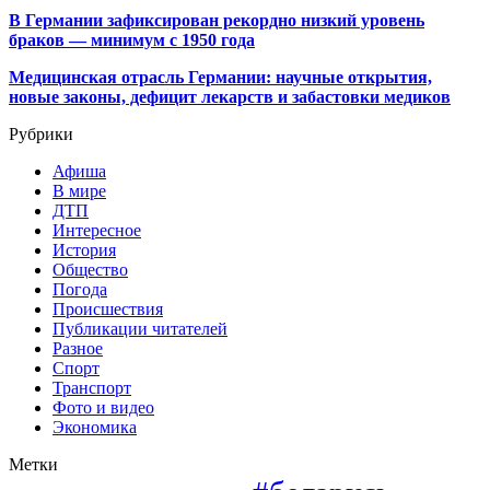
В Германии зафиксирован рекордно низкий уровень
браков — минимум с 1950 года
Медицинская отрасль Германии: научные открытия,
новые законы, дефицит лекарств и забастовки медиков
Рубрики
Афиша
В мире
ДТП
Интересное
История
Общество
Погода
Происшествия
Публикации читателей
Разное
Спорт
Транспорт
Фото и видео
Экономика
Метки