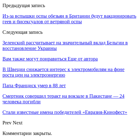
Предыдущая запись
Из-за вспышки оспы обезьян в Британии будут вакцинировать
геев и бисексуалов от ветряной оспы
Следующая запись
Зеленский рассчитывает на значительный вклад Бельгии в
восстановление Украины
Вам также могут понравиться
Еще от автора
В Швеции снижается интерес к электромобилям на фоне
роста цен на электроэнергию
Папа Франциск умер в 88 лет
Смертник совершил теракт на вокзале в Пакистане — 24
человека погибли
Стали известные имена победителей «Евразия-Кинофест»
Prev
Next
Комментарии закрыты.