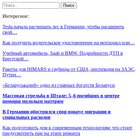
Интересное:
Tesla начала расчищать лес в Германии, чтобы расширить
свой…
Как получить водительское удостоверение на мотоцикл или…
Учебный автомобиль, Saab и BMW. Подробности ДТП в
Брестской…
Ракеты для HIMARS и гаубицы от США, инспекция на ЗАЭС,
Путин…
«Беларуськалий» одно из главных богатств Беларуси
Массовая стрельба в Штаде: 5–6 погибших в центре
помощи молодым матерям
В Германии обострился спор вокруг миграции и
социальных расходов
Как подготовить дом к современным технологиям: что стоит
предусмотреть еще на этапе ремонта