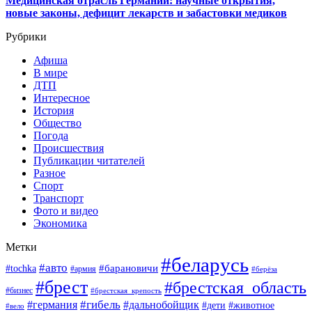
Медицинская отрасль Германии: научные открытия,
новые законы, дефицит лекарств и забастовки медиков
Рубрики
Афиша
В мире
ДТП
Интересное
История
Общество
Погода
Происшествия
Публикации читателей
Разное
Спорт
Транспорт
Фото и видео
Экономика
Метки
#беларусь
#авто
#барановичи
#tochka
#армия
#берёза
#брест
#брестская_область
#бизнес
#брестская_крепость
#гибель
#дальнобойщик
#германия
#дети
#животное
#вело