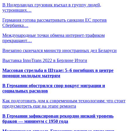
В Нидерландах грузовик въехал в группу людей,
устроивших…
Германия готова рассматривать санкции ЕС против
Сбербанка…
Международные точки обмена интернет-трафиком
прекращают…
Внезапно скончался министр иностранных дел Беларуси
Выставка InnoTrans 2022 в Берлине Итоги
Массовая стрельба в Штаде: 5–6 погибших в центре
помощи молодым матерям
В Германии обострился спор вокруг миграции и
социальных расходов
Как подготовить дом к современным технологиям: что стоит
предусмотреть еще на этапе ремонта
В Германии зафиксирован рекордно низкий уровень
браков — минимум с 1950 года