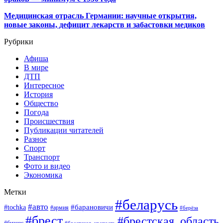
Медицинская отрасль Германии: научные открытия,
новые законы, дефицит лекарств и забастовки медиков
Рубрики
Афиша
В мире
ДТП
Интересное
История
Общество
Погода
Происшествия
Публикации читателей
Разное
Спорт
Транспорт
Фото и видео
Экономика
Метки
#беларусь
#авто
#барановичи
#tochka
#армия
#берёза
#брест
#брестская_область
#брестская_крепость