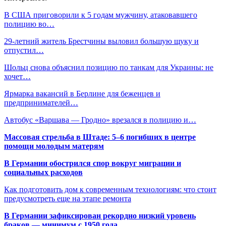
В США приговорили к 5 годам мужчину, атаковавшего
полицию во…
29-летний житель Брестчины выловил большую щуку и
отпустил…
Шольц снова объяснил позицию по танкам для Украины: не
хочет…
Ярмарка вакансий в Берлине для беженцев и
предпринимателей…
Автобус «Варшава — Гродно» врезался в полицию и…
Массовая стрельба в Штаде: 5–6 погибших в центре
помощи молодым матерям
В Германии обострился спор вокруг миграции и
социальных расходов
Как подготовить дом к современным технологиям: что стоит
предусмотреть еще на этапе ремонта
В Германии зафиксирован рекордно низкий уровень
браков — минимум с 1950 года