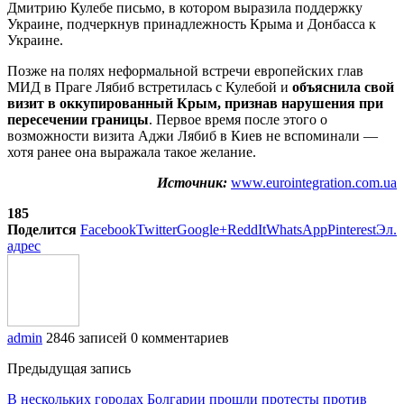
Дмитрию Кулебе письмо, в котором выразила поддержку
Украине, подчеркнув принадлежность Крыма и Донбасса к
Украине.
Позже на полях неформальной встречи европейских глав
МИД в Праге Лябиб встретилась с Кулебой и
объяснила свой
визит в оккупированный Крым, признав нарушения при
пересечении границы
. Первое время после этого о
возможности визита Аджи Лябиб в Киев не вспоминали —
хотя ранее она выражала такое желание.
Источник:
www.eurointegration.com.ua
185
Поделится
Facebook
Twitter
Google+
ReddIt
WhatsApp
Pinterest
Эл.
адрес
admin
2846 записей
0 комментариев
Предыдущая запись
В нескольких городах Болгарии прошли протесты против