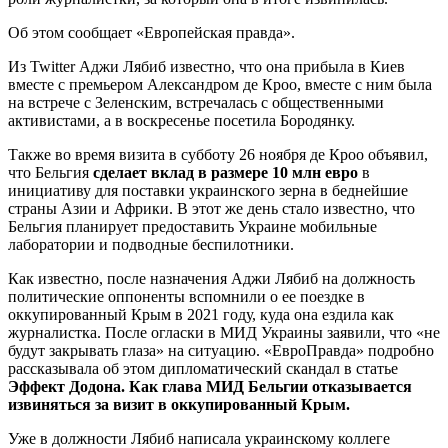
Об этом сообщает «Европейская правда».
Из Twitter Аджи Лябиб известно, что она прибыла в Киев
вместе с премьером Александром де Кроо, вместе с ним была
на встрече с Зеленским, встречалась с общественными
активистами, а в воскресенье посетила Бородянку.
Также во время визита в субботу 26 ноября де Кроо объявил,
что Бельгия
сделает вклад в размере 10 млн евро
в
инициативу для поставки украинского зерна в беднейшие
страны Азии и Африки. В этот же день стало известно, что
Бельгия планирует предоставить Украине мобильные
лаборатории и подводные беспилотники.
Как известно, после назначения Аджи Лябиб на должность
политические оппоненты вспомнили о ее поездке в
оккупированный Крым в 2021 году, куда она ездила как
журналистка. После огласки в МИД Украины заявили, что «не
будут закрывать глаза» на ситуацию. «ЕвроПравда» подробно
рассказывала об этом дипломатический скандал в статье
Эффект Додона. Как глава МИД Бельгии отказывается
извиняться за визит в оккупированный Крым.
Уже в должности Лябиб написала украинскому коллеге