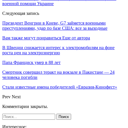
военной помощи Украине
Следующая запись
Президент Венгрии в Киеве, G7 займется военными
преступлениями, удар по базе США: все за выходные
Вам также могут понравиться
Еще от автора
В Швеции снижается интерес к электромобилям на фоне
роста цен на электроэнергию
Папа Франциск умер в 88 лет
Смертник совершил теракт на вокзале в Пакистане — 24
человека погибли
Стали известные имена победителей «Евразия-Кинофест»
Prev
Next
Комментарии закрыты.
Интересное: