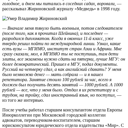
голодное, и днем мы питались в соседних садах, воровали,
—
рассказывал Жириновский журналу «Медведь» в 1998 году.
— Вначале меня тянуло быть военным, потом следователем
(после того, как я прочитал Шейнина), и последнее —
разродился дипломатом. Когда я окончил 11-й класс, уже
твердо решил пойти по международной линии. Узнал, какие
есть вузы — МГИМО, институт стран Азии и Африки. Мне
сразу сказали, мол, в МГИМО ты не поступишь, там дети
элиты, все экзамены нужно сдать на пятерки, лучше МГУ: он
более демократический. Пришел в МГУ, подал документы.
Русский на четверку сдал, а как английский сдавать? У меня
было немножко денег — мать собрала — и я нашел
репетитора. Занятие стоило 100 рублей за час, всего я
должен был получить десять занятий — 1000 рублей. А 1000
рублей — все, что у меня было. Отдал я их репетитору и с
трудом, на тройку, сдал иностранный язык, но поступил,
—
из того же интервью.
После учебы работал старшим консультантом отдела Европы
Инюрколлегии при Московской городской коллегии
адвокатов, переводчиком-воспитателем, старшим
юрисконсультом юридического отдела издательства «Мир». С