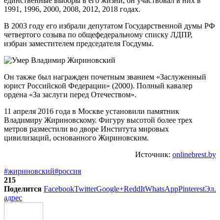
единственные выборы в его жизни, он участвовал в них в
1991, 1996, 2000, 2008, 2012, 2018 годах.
В 2003 году его избрали депутатом Государственной думы РФ
четвертого созыва по общефедеральному списку ЛДПР,
избран заместителем председателя Госдумы.
Он также был награжден почетным званием «Заслуженный
юрист Российской Федерации» (2000). Полный кавалер
ордена «За заслуги перед Отечеством».
11 апреля 2016 года в Москве установили памятник
Владимиру Жириновскому. Фигуру высотой более трех
метров разместили во дворе Института мировых
цивилизаций, основанного Жириновским.
Источник:
onlinebrest.by
#жириновский
#россия
215
Поделится
Facebook
Twitter
Google+
ReddIt
WhatsApp
Pinterest
Эл.
адрес