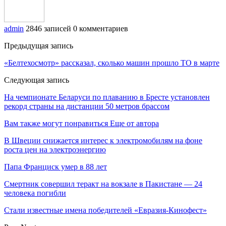
admin
2846 записей
0 комментариев
Предыдущая запись
«Белтехосмотр» рассказал, сколько машин прошло ТО в марте
Следующая запись
На чемпионате Беларуси по плаванию в Бресте установлен
рекорд страны на дистанции 50 метров брассом
Вам также могут понравиться
Еще от автора
В Швеции снижается интерес к электромобилям на фоне
роста цен на электроэнергию
Папа Франциск умер в 88 лет
Смертник совершил теракт на вокзале в Пакистане — 24
человека погибли
Стали известные имена победителей «Евразия-Кинофест»