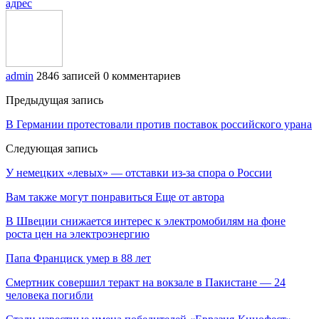
адрес
admin
2846 записей
0 комментариев
Предыдущая запись
В Германии протестовали против поставок российского урана
Следующая запись
У немецких «левых» — отставки из-за спора о России
Вам также могут понравиться
Еще от автора
В Швеции снижается интерес к электромобилям на фоне
роста цен на электроэнергию
Папа Франциск умер в 88 лет
Смертник совершил теракт на вокзале в Пакистане — 24
человека погибли