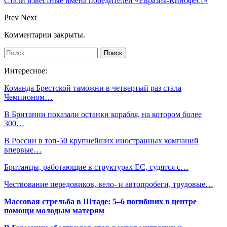
Стали известные имена победителей «Евразия-Кинофест»
Prev
Next
Комментарии закрыты.
Интересное:
Команда Брестской таможни в четвертый раз стала
Чемпионом…
В Британии показали останки корабля, на котором более
300…
В России в топ-50 крупнейших иностранных компаний
впервые…
Британцы, работающие в структурах ЕС, судятся с…
Чествование передовиков, вело- и автопробеги, трудовые…
Массовая стрельба в Штаде: 5–6 погибших в центре
помощи молодым матерям