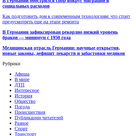
В Германии обострился спор вокруг миграции и
социальных расходов
Как подготовить дом к современным технологиям: что стоит
предусмотреть еще на этапе ремонта
В Германии зафиксирован рекордно низкий уровень
браков — минимум с 1950 года
Медицинская отрасль Германии: научные открытия,
новые законы, дефицит лекарств и забастовки медиков
Рубрики
Афиша
В мире
ДТП
Интересное
История
Общество
Погода
Происшествия
Публикации читателей
Разное
Спорт
Транспорт