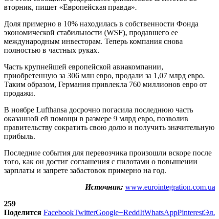
вторник, пишет «Европейская правда».
Доля примерно в 10% находилась в собственности Фонда
экономической стабильности (WSF), продавшего ее
международным инвесторам. Теперь компания снова
полностью в частных руках.
Часть крупнейшей европейской авиакомпании,
приобретенную за 306 млн евро, продали за 1,07 млрд евро.
Таким образом, Германия привлекла 760 миллионов евро от
продажи.
В ноябре Lufthansa досрочно погасила последнюю часть
оказанной ей помощи в размере 9 млрд евро, позволив
правительству сократить свою долю и получить значительную
прибыль.
Последние события для перевозчика произошли вскоре после
того, как он достиг соглашения с пилотами о повышении
зарплаты и запрете забастовок примерно на год.
Источник:
www.eurointegration.com.ua
259
Поделится
Facebook
Twitter
Google+
ReddIt
WhatsApp
Pinterest
Эл.