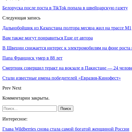
Белоруска после поста в TikTok попала в швейцарскую газету
Следующая запись
Дальнобойщик из Казахстана полтора месяца жил на трассе М1
Вам также могут понравиться
Еще от автора
В Швеции снижается интерес к электромобилям на фоне роста 
Папа Франциск умер в 88 лет
Смертник совершил теракт на вокзале в Пакистане — 24 челов
Стали известные имена победителей «Евразия-Кинофест»
Prev
Next
Комментарии закрыты.
Интересное:
Глава Wildberries снова стала самой богатой женщиной России