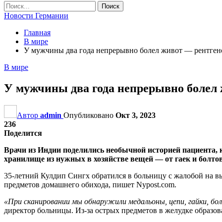
Новости Германии
Главная
В мире
У мужчины два года непрерывно болел живот — рентген
В мире
У мужчины два года непрерывно болел
Автор
admin
Опубликовано
Окт 3, 2023
236
Поделится
Врачи из Индии поделились необычной историей пациента, 
хранилище из нужных в хозяйстве вещей — от гаек и болто
35-летний Кулдип Сингх обратился в больницу с жалобой на 
предметов домашнего обихода, пишет Nypost.com.
«При сканировании мы обнаружили медальоны, цепи, гайки, болт
директор больницы. Из-за острых предметов в желудке образов