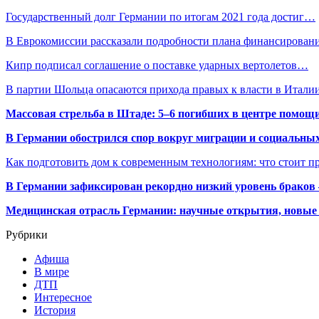
Государственный долг Германии по итогам 2021 года достиг…
В Еврокомиссии рассказали подробности плана финансирова
Кипр подписал соглашение о поставке ударных вертолетов…
В партии Шольца опасаются прихода правых к власти в Итали
Массовая стрельба в Штаде: 5–6 погибших в центре помо
В Германии обострился спор вокруг миграции и социальных
Как подготовить дом к современным технологиям: что стоит пр
В Германии зафиксирован рекордно низкий уровень браков
Медицинская отрасль Германии: научные открытия, новые 
Рубрики
Афиша
В мире
ДТП
Интересное
История