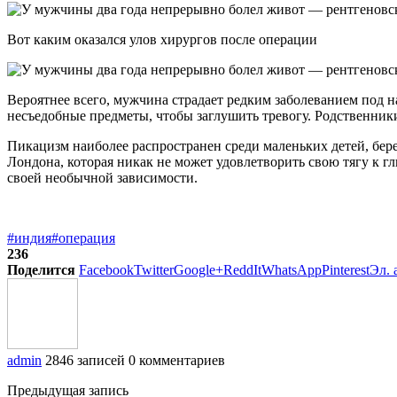
Вот каким оказался улов хирургов после операции
Вероятнее всего, мужчина страдает редким заболеванием под 
несъедобные предметы, чтобы заглушить тревогу. Родственники
Пикацизм наиболее распространен среди маленьких детей, бер
Лондона, которая никак не может удовлетворить свою тягу к гл
своей необычной зависимости.
#индия
#операция
236
Поделится
Facebook
Twitter
Google+
ReddIt
WhatsApp
Pinterest
Эл. 
admin
2846 записей
0 комментариев
Предыдущая запись