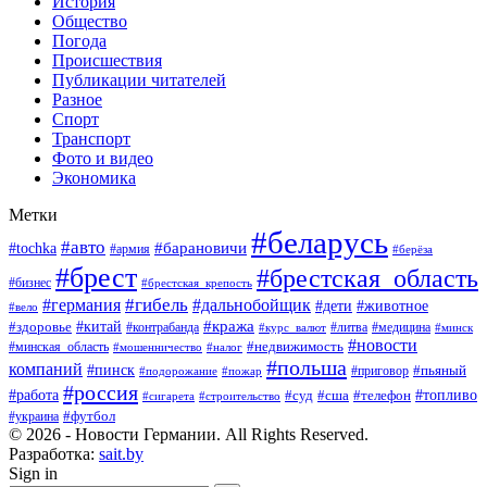
История
Общество
Погода
Происшествия
Публикации читателей
Разное
Спорт
Транспорт
Фото и видео
Экономика
Метки
#беларусь
#авто
#барановичи
#tochka
#армия
#берёза
#брест
#брестская_область
#бизнес
#брестская_крепость
#гибель
#дальнобойщик
#германия
#дети
#животное
#вело
#кража
#китай
#здоровье
#литва
#медицина
#контрабанда
#курс_валют
#минск
#новости
#минская_область
#недвижимость
#мошенничество
#налог
#польша
компаний
#пинск
#приговор
#пьяный
#подорожание
#пожар
#россия
#работа
#суд
#сша
#телефон
#топливо
#сигарета
#строительство
#футбол
#украина
© 2026 - Новости Германии. All Rights Reserved.
Разработка:
sait.by
Sign in