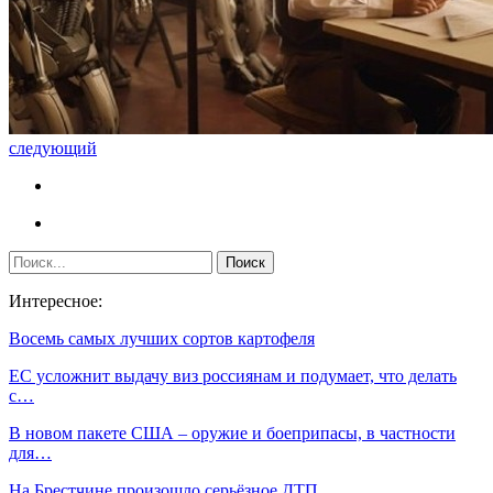
следующий
Интересное:
Восемь самых лучших сортов картофеля
ЕС усложнит выдачу виз россиянам и подумает, что делать
с…
В новом пакете США – оружие и боеприпасы, в частности
для…
На Брестчине произошло серьёзное ДТП