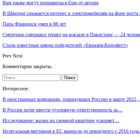
Вам также могут понравиться
Еще от автора
В Швеции снижается интерес к электромобилям на фоне роста 
Папа Франциск умер в 88 лет
Смертник совершил теракт на вокзале в Пакистане — 24 челов
Стали известные имена победителей «Евразия-Кинофест»
Prev
Next
Комментарии закрыты.
Интересное:
В иностранных компаниях, покинувших Россию в марте 2022
В России хотят ввести уголовную ответственность за…
Исследование: жизнь на съемной квартире ускоряет…
Нелегальная миграция в ЕС выросла до рекордного с 2016 год