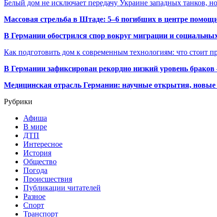
Белый дом не исключает передачу Украине западных танков, 
Массовая стрельба в Штаде: 5–6 погибших в центре помо
В Германии обострился спор вокруг миграции и социальных
Как подготовить дом к современным технологиям: что стоит пр
В Германии зафиксирован рекордно низкий уровень браков
Медицинская отрасль Германии: научные открытия, новые 
Рубрики
Афиша
В мире
ДТП
Интересное
История
Общество
Погода
Происшествия
Публикации читателей
Разное
Спорт
Транспорт