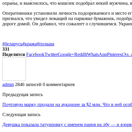
охраны, и выяснилось, что кошелек подобрал некий мужчина
Оперативники установили личность подозреваемого и место его
признался, что увидел лежащий на парковке бумажник, подобра
дороге домой. Он добавил, что сожалеет о случившемся. Украи
#беларусь
#кража
#польша
331
Поделится
Facebook
Twitter
Google+
ReddIt
WhatsApp
Pinterest
Эл. 
admin
2846 записей
0 комментариев
Предыдущая запись
Почтовую марку продали на аукционе за $2 млн. Что в ней осо
Следующая запись
Девушка показала татуировку с именем парня на лбу — и взорв