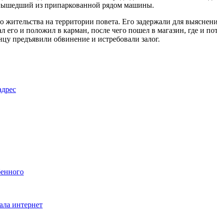
, вышедший из припаркованной рядом машины.
 жительства на территории повета. Его задержали для выяснени
л его и положил в карман, после чего пошел в магазин, где и п
нцу предъявили обвинение и истребовали залог.
адрес
бенного
ала интернет