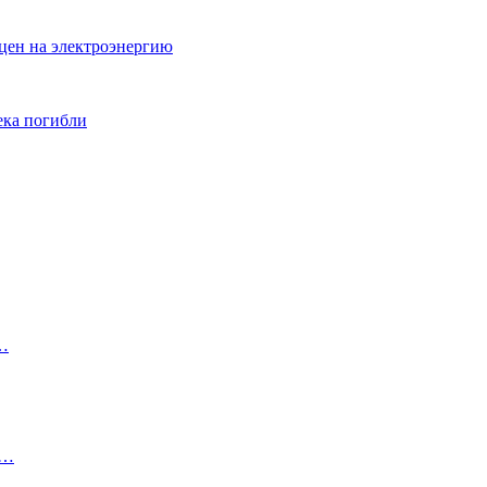
цен на электроэнергию
ека погибли
,…
а…