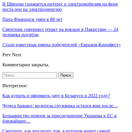
В Швеции снижается интерес к электромобилям на фоне
роста цен на электроэнергию
Папа Франциск умер в 88 лет
Смертник совершил теракт на вокзале в Пакистане — 24
человека погибли
Стали известные имена победителей «Евразия-Кинофест»
Prev
Next
Комментарии закрыты.
Интересное:
Как купить и оформить дачу в Беларуси в 2022 году?
Чудеса бывают: водитель грузовика остался жив после…
Большинство немцев за присоединение Украины к ЕС в
ближайшие…
Смотрите, как выглядит дом, в котором живет самый