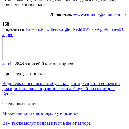
более мягкий вариант.
Источник:
www.eurointegration.com.ua
168
Поделится
Facebook
Twitter
Google+
ReddIt
WhatsApp
Pinterest
Эл.
адрес
admin
2846 записей
0 комментариев
Предыдущая запись
Водитель рейсового автобуса на границе спрятал кошельки
для криптовалют внутри пылесоса. Случай на границе в
Бресте
Следующая запись
Можно ли оставлять зарядку в розетке?
Вам также могут понравиться
Еще от автора