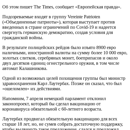
Об этом пишет The Times, сообщает «Европейская правда».
Подозреваемые входят в группу Vereinte Patrioten
(«Объединенные патриоты»), которая выступает против
введенных в стране ограничений по Covid-19 и надеется
свергнуть германскую демократию, создав условия для
гражданской войны.
В результате полицейских рейдов было изъято 8900 евро
наличными, иностранной валюты на сумму более 10 000 евро,
золотых слитков, серебряных монет, боеприпасов и около
двух десятков единиц огнестрельного оружия, в том числе
автомат Калашникова.
Одной из возможных целей похищения группы был министр
здравоохранения Карл Лаутербах. Позже он сказал, что был
«ошеломлен» их действиями.
Напомним, 7 апреля немецкий парламент отклонил
законопроект, который бы сделал вакцинацию от
коронавируса обязательной с 60-летнего возраста.
Лаутербах продвигал обязательную вакцинацию для всех
старше 18 лет, но, не сумев собрать достаточную поддержку,
чтобы выдвинуть такое предложение, сдался и предложил