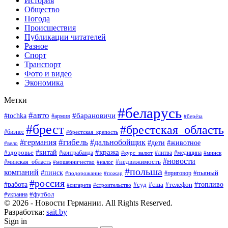
История
Общество
Погода
Происшествия
Публикации читателей
Разное
Спорт
Транспорт
Фото и видео
Экономика
Метки
#беларусь
#авто
#барановичи
#tochka
#армия
#берёза
#брест
#брестская_область
#бизнес
#брестская_крепость
#гибель
#дальнобойщик
#германия
#дети
#животное
#вело
#кража
#китай
#здоровье
#литва
#медицина
#контрабанда
#курс_валют
#минск
#новости
#минская_область
#недвижимость
#мошенничество
#налог
#польша
компаний
#пинск
#приговор
#пьяный
#подорожание
#пожар
#россия
#работа
#суд
#сша
#телефон
#топливо
#сигарета
#строительство
#футбол
#украина
© 2026 - Новости Германии. All Rights Reserved.
Разработка:
sait.by
Sign in