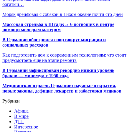
богатый…
Моряк дрейфовал с собакой в Тихом океане почти сто дней
Массовая стрельба в Штаде: 5–6 погибших в центре
помощи молодым матерям
В Германии обострился спор вокруг миграции и
социальных расходов
Как подготовить дом к современным технологиям: что стоит
предусмотреть еще на этапе ремонта
В Германии зафиксирован рекордно низкий уровень
браков — минимум с 1950 года
Медицинская отрасль Германии: научные открытия,
новые законы, дефицит лекарств и забастовки медиков
Рубрики
Афиша
В мире
ДТП
Интересное