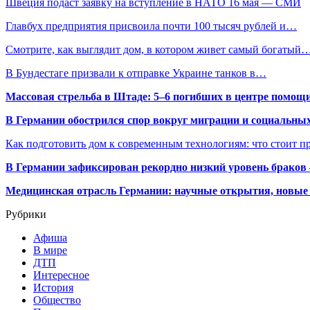
Швеция подаст заявку на вступление в НАТО 16 мая — СМИ
Главбух предприятия присвоила почти 100 тысяч рублей и…
Смотрите, как выглядит дом, в котором живет самый богатый
В Бундестаге призвали к отправке Украине танков в…
Массовая стрельба в Штаде: 5–6 погибших в центре помо
В Германии обострился спор вокруг миграции и социальных
Как подготовить дом к современным технологиям: что стоит пр
В Германии зафиксирован рекордно низкий уровень браков
Медицинская отрасль Германии: научные открытия, новые 
Рубрики
Афиша
В мире
ДТП
Интересное
История
Общество