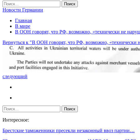
Новости Германии
Главная
В мире
В ООН говорят, что РФ, возможно, «технически не нару
Вернуться к "В ООН говорят, что РФ, возможно, «технически
следующий
Интересное:
Брестские таможенники пресекли незаконный ввоз партии…