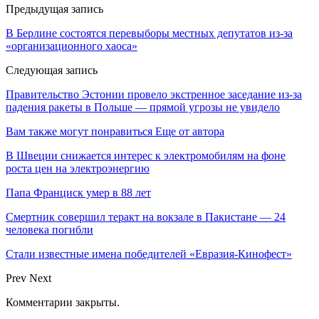
Предыдущая запись
В Берлине состоятся перевыборы местных депутатов из-за
«организационного хаоса»
Следующая запись
Правительство Эстонии провело экстренное заседание из-за
падения ракеты в Польше — прямой угрозы не увидело
Вам также могут понравиться
Еще от автора
В Швеции снижается интерес к электромобилям на фоне
роста цен на электроэнергию
Папа Франциск умер в 88 лет
Смертник совершил теракт на вокзале в Пакистане — 24
человека погибли
Стали известные имена победителей «Евразия-Кинофест»
Prev
Next
Комментарии закрыты.