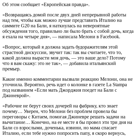
Об этом сообщает «Европейская правда».
«Возвращаясь домой после двух дней непрерывной работы
над тем, чтобы как можно лучше представить Италию на
саммите G20 на Бали, я наткнулась на невероятные
обсуждения того, правильно ли было брать с собой дочь, когда
я ехала на четыре дня», — написала Мелони в Facebook.
«Вопрос, который я должна задать будоражителям этой
страстной дискуссии, звучит так: так вы считаете, что то,
какой должна вырасти моя дочь, — это ваше дело? Потому
что я вам скажу: это не так», — добавила итальянский
премьер.
Какие именно комментарии вызвали реакцию Мелони, она не
уточнила. Вероятно, речь идет о колонке в газете La Stampa
под названием «Если мать Джорджия поедет на Бали с
Джиневрой».
«Рабочие не берут своих дочерей на фабрику, кто знает
почему… Уверен, что Мелони без проблем провела бы
переговоры с Китаем, помогая Джиневре решать задачи на
вычитание… Конечно, на ее месте я бы провел эти три дня на
Бали со взрослыми, доченька, извини, но мама спасает
Италию, если тебе нужно попросить папу, я скоро вернусь,