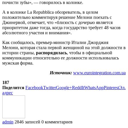
почисти зубы», — говорилось в колонке.
А в колонке La Repubblica обозреватель, в целом
положительно комментируя решение Мелони поехать с
Джинервой, отмечает, что «близость с дочерью является
приоритетом даже тогда, когда государство требует 48 часов
абсолютного участия и внимания».
Как сообщалось, премьер-министр Италии Джорджия
Мелони, которая стала первой женщиной на этой должности в
истории страны,
распорядилась
, чтобы в официальной
коммуникации относительно ее должности использовалась
мужская форма.
Источник:
www.eurointegration.com.ua
187
Поделится
Facebook
Twitter
Google+
ReddIt
WhatsApp
Pinterest
Эл.
адрес
admin
2846 записей
0 комментариев