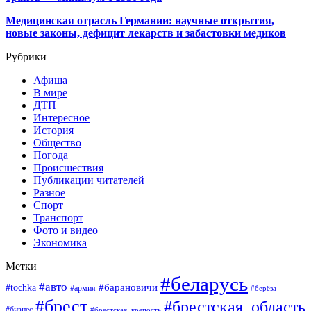
Медицинская отрасль Германии: научные открытия,
новые законы, дефицит лекарств и забастовки медиков
Рубрики
Афиша
В мире
ДТП
Интересное
История
Общество
Погода
Происшествия
Публикации читателей
Разное
Спорт
Транспорт
Фото и видео
Экономика
Метки
#беларусь
#авто
#барановичи
#tochka
#армия
#берёза
#брест
#брестская_область
#бизнес
#брестская_крепость