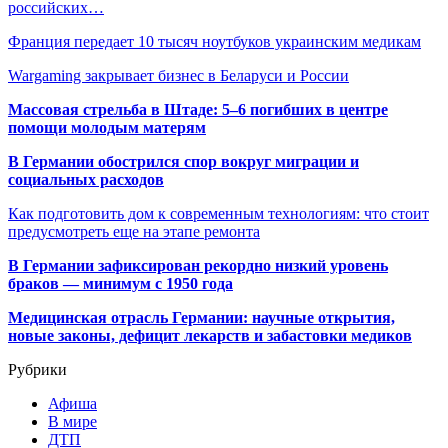
российских…
Франция передает 10 тысяч ноутбуков украинским медикам
Wargaming закрывает бизнес в Беларуси и России
Массовая стрельба в Штаде: 5–6 погибших в центре
помощи молодым матерям
В Германии обострился спор вокруг миграции и
социальных расходов
Как подготовить дом к современным технологиям: что стоит
предусмотреть еще на этапе ремонта
В Германии зафиксирован рекордно низкий уровень
браков — минимум с 1950 года
Медицинская отрасль Германии: научные открытия,
новые законы, дефицит лекарств и забастовки медиков
Рубрики
Афиша
В мире
ДТП