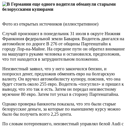
Фото из открытых источников (иллюстративное)
Случай произошел в понедельник 31 июля в округе Нижняя
Франкония федеральной земли Бавария. Водитель двигался на
автомобиле по дороге B 276 от общины Партенштайн к
городу Лор-на-Майне. На середине пути он обратил внимание
на машущего руками человека и остановился, предположив,
что тот находится в затруднительном положении.
Неизвестный заявил, что у него закончился бензин, и
попросил денег, предложив обменять евро на болгарскую
валюту. Он вручил автомобилисту купюру, пояснив, что она
будет стоить около 255 евро. Водитель «погуглил» и пришел к
выводу, что это так и есть. Затем он передал неизвестному
мужчине 80 евро. Затем тот уехал в сторону Партенштайна.
Однако проверка банкноты показала, что это были старые
белорусские деньги, за которые по нынешнему курсу можно
было бы получить всего 2,25 цента.
По словам потерпевшего, неизвестный управлял белой Audi с