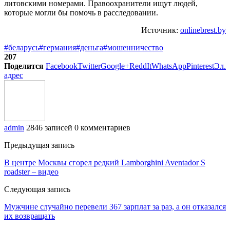
литовскими номерами. Правоохранители ищут людей,
которые могли бы помочь в расследовании.
Источник:
onlinebrest.by
#беларусь
#германия
#деньга
#мошенничество
207
Поделится
Facebook
Twitter
Google+
ReddIt
WhatsApp
Pinterest
Эл.
адрес
admin
2846 записей
0 комментариев
Предыдущая запись
В центре Москвы сгорел редкий Lamborghini Aventador S
roadster – видео
Следующая запись
Мужчине случайно перевели 367 зарплат за раз, а он отказался
их возвращать