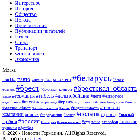
Интересное
История
Общество
Погода
Происшествия
Публикации читателей
Разное
Спорт
Транспорт
Фото и видео
Экономика
Метки
#беларусь
#авто
#барановичи
#tochka
#армия
#берёза
#брест
#брестская_область
#бизнес
#брестская_крепость
#гибель
#дальнобойщик
#германия
#дети
#животное
#вело
#кража
#китай
#здоровье
#литва
#медицина
#контрабанда
#курс_валют
#минск
#новости
#минская_область
#недвижимость
#мошенничество
#налог
#польша
компаний
#пинск
#приговор
#пьяный
#подорожание
#пожар
#россия
#работа
#суд
#сша
#телефон
#топливо
#сигарета
#строительство
#футбол
#украина
© 2026 - Новости Германии. All Rights Reserved.
Разработка:
sait.by