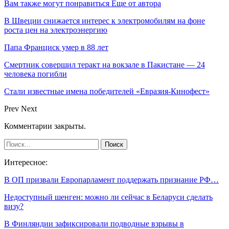
Вам также могут понравиться
Еще от автора
В Швеции снижается интерес к электромобилям на фоне
роста цен на электроэнергию
Папа Франциск умер в 88 лет
Смертник совершил теракт на вокзале в Пакистане — 24
человека погибли
Стали известные имена победителей «Евразия-Кинофест»
Prev
Next
Комментарии закрыты.
Интересное:
В ОП призвали Европарламент поддержать признание РФ…
Недоступный шенген: можно ли сейчас в Беларуси сделать
визу?
В Финляндии зафиксировали подводные взрывы в