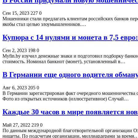
В России придумали новую мошенническ
Сен 15, 2023
227
0
Мошенники стали предлагать клиентам российских банков перев
якобы стал целью злоумышленников.…
Купюра с 14 нулями и монета в 7,5 евр
Сен 2, 2023
198
0
Myfin.by изучил денежные знаки и подготовил подборку банкн
стоимость. Номинал банкнот (монет), установленный в…
В Германии еще одного водителя обма
Авг 6, 2023
205
0
В Германии зарегистрирован факт очередного мошенничества с 
Фото из открытых источников (иллюстративное) Случай…
Каждые 30 часов в мире появляется но
Май 27, 2022
219
0
По данным международной благотворительной организации Oxfa
нищеты. По подсчетам организации, миллиардерами за время