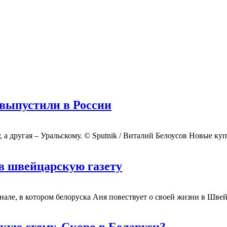
 выпустили в России
а другая – Уральскому. © Sputnik / Виталий Белоусов Новые ку
 в швейцарскую газету
-канале, в котором белоруска Аня повествует о своей жизни в Ш