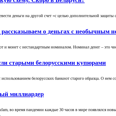
ую схему. Скоро в Беларуси?
ести деньги на другой счет «с целью дополнительной защиты ср
о: рассказываем о деньгах с необычным 
от и монет с нестандартным номиналом. Номинал денег – это чи
нули старыми белорусскими купюрами
использованием белорусских банкнот старого образца. О нем со 
вый миллиардер
m, во время пандемии каждые 30 часов в мире появлялся новый 
…