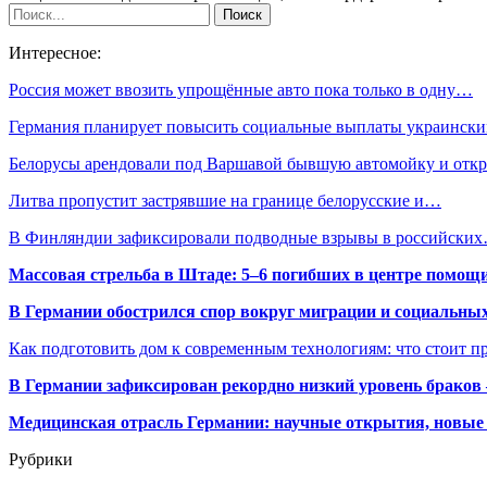
Интересное:
Россия может ввозить упрощённые авто пока только в одну…
Германия планирует повысить социальные выплаты украинс
Белорусы арендовали под Варшавой бывшую автомойку и от
Литва пропустит застрявшие на границе белорусские и…
В Финляндии зафиксировали подводные взрывы в российски
Массовая стрельба в Штаде: 5–6 погибших в центре помо
В Германии обострился спор вокруг миграции и социальных
Как подготовить дом к современным технологиям: что стоит пр
В Германии зафиксирован рекордно низкий уровень браков
Медицинская отрасль Германии: научные открытия, новые 
Рубрики