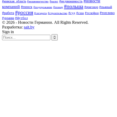
#новости
#минская_область
#недвижимость
#мошенничество
#налог
#польша
компаний
#пинск
#приговор
#пьяный
#подорожание
#пожар
#россия
#работа
#суд
#сша
#телефон
#топливо
#сигарета
#строительство
#футбол
#украина
© 2026 - Новости Германии. All Rights Reserved.
Разработка:
sait.by
Sign in