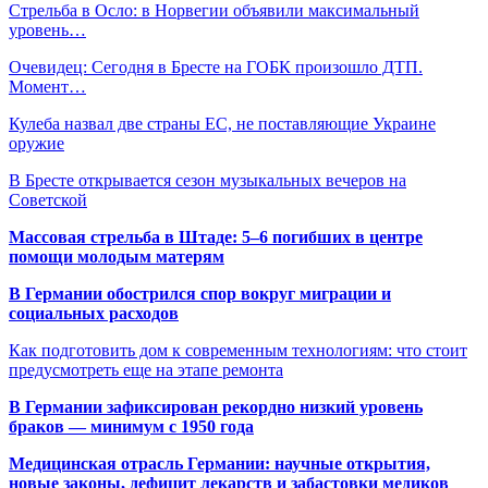
Стрельба в Осло: в Норвегии объявили максимальный
уровень…
Очевидец: Сегодня в Бресте на ГОБК произошло ДТП.
Момент…
Кулеба назвал две страны ЕС, не поставляющие Украине
оружие
В Бресте открывается сезон музыкальных вечеров на
Советской
Массовая стрельба в Штаде: 5–6 погибших в центре
помощи молодым матерям
В Германии обострился спор вокруг миграции и
социальных расходов
Как подготовить дом к современным технологиям: что стоит
предусмотреть еще на этапе ремонта
В Германии зафиксирован рекордно низкий уровень
браков — минимум с 1950 года
Медицинская отрасль Германии: научные открытия,
новые законы, дефицит лекарств и забастовки медиков