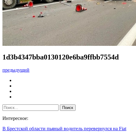
1d3b4347bba0130120e6ba9ffbb7554d
предыдущий
Интересное:
В Брестской области пьяный водитель перевернулся на Fiat