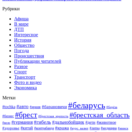
Рубрики
Афиша
В мире
ДТП
Интересное
История
Общество
Погода
Происшествия
Публикации читателей
Разное
Спорт
Транспорт
Фото и видео
Экономика
Метки
#беларусь
#авто
#барановичи
#tochka
#армия
#берёза
#брест
#брестская_область
#бизнес
#брестская_крепость
#гибель
#дальнобойщик
#германия
#дети
#животное
#вело
#кража
#китай
#здоровье
#литва
#медицина
#контрабанда
#курс_валют
#минск