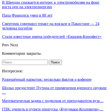
В Швеции снижается интерес к электромобилям на фоне
роста цен на электроэнергию
Папа Франциск умер в 88 лет
Смертник совершил теракт на вокзале в Пакистане — 24
человека погибли
Стали известные имена победителей «Евразия-Кинофест»
Prev
Next
Комментарии закрыты.
Интересное:
Разрешённый наркотик: несколько фактов о кофеине
Шольц предостерег Путина от применения ядерного оружия:
…
Математическая задача с подвохом от преподавателя вуза…
ГПК: очередь в пункте пропуска «Кукурыки-Козловичи»…