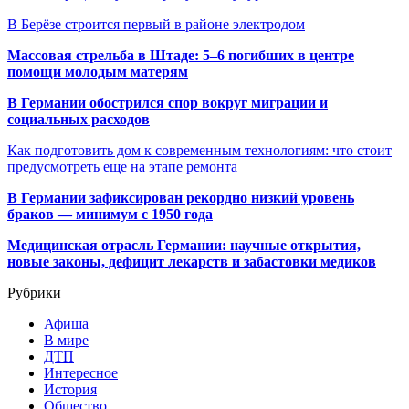
В Берёзе строится первый в районе электродом
Массовая стрельба в Штаде: 5–6 погибших в центре
помощи молодым матерям
В Германии обострился спор вокруг миграции и
социальных расходов
Как подготовить дом к современным технологиям: что стоит
предусмотреть еще на этапе ремонта
В Германии зафиксирован рекордно низкий уровень
браков — минимум с 1950 года
Медицинская отрасль Германии: научные открытия,
новые законы, дефицит лекарств и забастовки медиков
Рубрики
Афиша
В мире
ДТП
Интересное
История
Общество