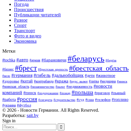
Погода
Происшествия
Публикации читателей
Разное
Спорт
Транспорт
Фото и видео
Экономика
Метки
#беларусь
#авто
#барановичи
#tochka
#армия
#берёза
#брест
#брестская_область
#бизнес
#брестская_крепость
#гибель
#дальнобойщик
#германия
#дети
#животное
#вело
#кража
#китай
#здоровье
#литва
#медицина
#контрабанда
#курс_валют
#минск
#новости
#минская_область
#недвижимость
#мошенничество
#налог
#польша
компаний
#пинск
#приговор
#пьяный
#подорожание
#пожар
#россия
#работа
#суд
#сша
#телефон
#топливо
#сигарета
#строительство
#футбол
#украина
© 2026 - Новости Германии. All Rights Reserved.
Разработка:
sait.by
Sign in