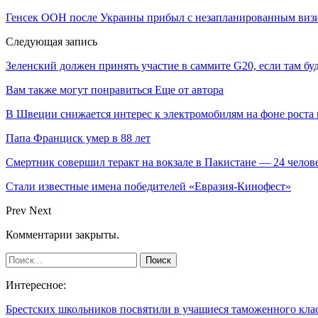
Генсек ООН после Украины прибыл с незапланированным виз
Следующая запись
Зеленский должен принять участие в саммите G20, если там бу
Вам также могут понравиться
Еще от автора
В Швеции снижается интерес к электромобилям на фоне роста 
Папа Франциск умер в 88 лет
Смертник совершил теракт на вокзале в Пакистане — 24 челов
Стали известные имена победителей «Евразия-Кинофест»
Prev
Next
Комментарии закрыты.
Интересное:
Брестских школьников посвятили в учащиеся таможенного кла