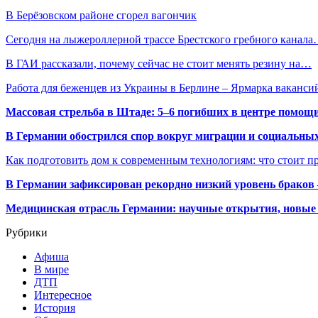
В Берёзовском районе сгорел вагончик
Сегодня на лыжероллерной трассе Брестского гребного канал
В ГАИ рассказали, почему сейчас не стоит менять резину на…
Работа для беженцев из Украины в Берлине – Ярмарка ваканс
Массовая стрельба в Штаде: 5–6 погибших в центре помо
В Германии обострился спор вокруг миграции и социальных
Как подготовить дом к современным технологиям: что стоит пр
В Германии зафиксирован рекордно низкий уровень браков
Медицинская отрасль Германии: научные открытия, новые 
Рубрики
Афиша
В мире
ДТП
Интересное
История