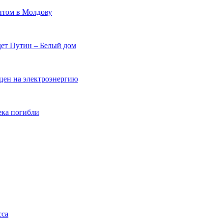
итом в Молдову
дет Путин – Белый дом
цен на электроэнергию
ека погибли
сса