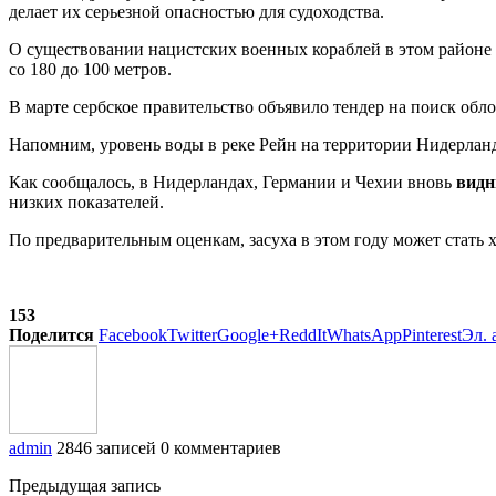
делает их серьезной опасностью для судоходства.
О существовании нацистских военных кораблей в этом районе 
со 180 до 100 метров.
В марте сербское правительство объявило тендер на поиск обл
Напомним, уровень воды в реке Рейн на территории Нидерланд
Как сообщалось, в Нидерландах, Германии и Чехии вновь
видн
низких показателей.
По предварительным оценкам, засуха в этом году может стать х
153
Поделится
Facebook
Twitter
Google+
ReddIt
WhatsApp
Pinterest
Эл. 
admin
2846 записей
0 комментариев
Предыдущая запись