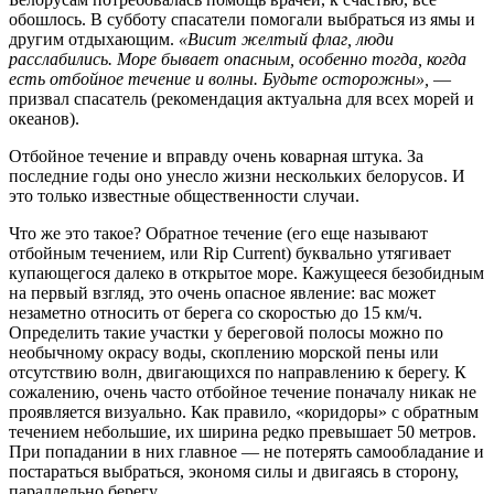
обошлось. В субботу спасатели помогали выбраться из ямы и
другим отдыхающим.
«Висит желтый флаг, люди
расслабились. Море бывает опасным, особенно тогда, когда
есть отбойное течение и волны. Будьте осторожны»,
—
призвал спасатель (рекомендация актуальна для всех морей и
океанов).
Отбойное течение и вправду очень коварная штука. За
последние годы оно унесло жизни нескольких белорусов. И
это только известные общественности случаи.
Что же это такое? Обратное течение (его еще называют
отбойным течением, или Rip Current) буквально утягивает
купающегося далеко в открытое море. Кажущееся безобидным
на первый взгляд, это очень опасное явление: вас может
незаметно относить от берега со скоростью до 15 км/ч.
Определить такие участки у береговой полосы можно по
необычному окрасу воды, скоплению морской пены или
отсутствию волн, двигающихся по направлению к берегу. К
сожалению, очень часто отбойное течение поначалу никак не
проявляется визуально. Как правило, «коридоры» с обратным
течением небольшие, их ширина редко превышает 50 метров.
При попадании в них главное — не потерять самообладание и
постараться выбраться, экономя силы и двигаясь в сторону,
параллельно берегу.