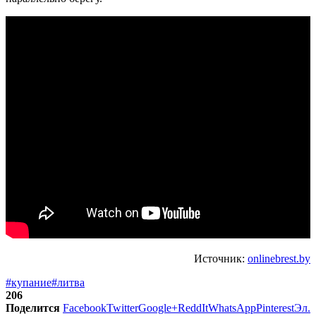
Источник:
onlinebrest.by
#купание
#литва
206
Поделится
Facebook
Twitter
Google+
ReddIt
WhatsApp
Pinterest
Эл.