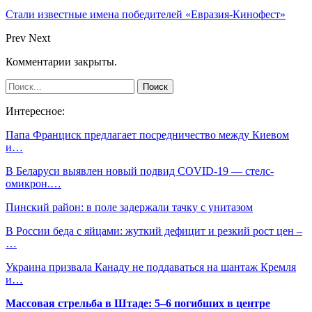
Стали известные имена победителей «Евразия-Кинофест»
Prev
Next
Комментарии закрыты.
Интересное:
Папа Франциск предлагает посредничество между Киевом
и…
В Беларуси выявлен новый подвид COVID-19 — стелс-
омикрон.…
Пинский район: в поле задержали тачку с унитазом
В России беда с яйцами: жуткий дефицит и резкий рост цен –
…
Украина призвала Канаду не поддаваться на шантаж Кремля
и…
Массовая стрельба в Штаде: 5–6 погибших в центре