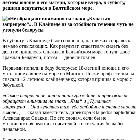
летнем юноше и его матери, которые вчера, в субботу,
решили искупаться в Балтийском море.
В субботу в Клайпеде было солнечно, на пляжах собралось
немало отдыхающих. Как результат, спасателям сидеть без
дела не пришлось. Сначала в Балтийском море тонули двое
граждан Беларуси, потом — двое литовцев.
Первыми попали в беду белорусы: 18-летний юноша и его
мать, приехавшие на море из Минска. Позже профессионалы
спасали 12-летнюю клайпедчанку, которая пришла к морю с
бабушкой.
«Самое неприятное, что и наши граждане, и приезжие не
обращают внимания на знаки „Яма“ и „Купаться
запрещено“. Они купались там, где отбойное течение уносит
в море»,
— сказал заместитель директора Klaipėdos paplūdimiai
Александрас Сиакки. По его словам, если бы не
молниеносная реакция спасателей, то ситуация была бы
печальной.
Белорусам потребовалась помощь врачей, к счастью, все