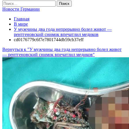
Новости Германии
Главная
В мире
У мужчины два года непрерывно болел живот —
рентгеновский снимок впечатлил медиков
cd0176779c6f7e7801744db59cb37eff
Вернуться к "У мужчины два года непрерывно болел живот
— рентгеновский снимок впечатлил медиков"