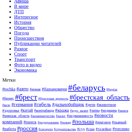
Афиша
В мире
ДТП
Интересное
История
Общество
Погода
Происшествия
Публикации читателей
Разное
Спорт
Транспорт
Фото и видео
Экономика
Метки
#беларусь
#авто
#барановичи
#tochka
#армия
#берёза
#брест
#брестская_область
#бизнес
#брестская_крепость
#гибель
#дальнобойщик
#германия
#дети
#животное
#вело
#кража
#китай
#здоровье
#литва
#медицина
#контрабанда
#курс_валют
#минск
#новости
#минская_область
#недвижимость
#мошенничество
#налог
#польша
компаний
#пинск
#приговор
#пьяный
#подорожание
#пожар
#россия
#работа
#суд
#сша
#телефон
#топливо
#сигарета
#строительство