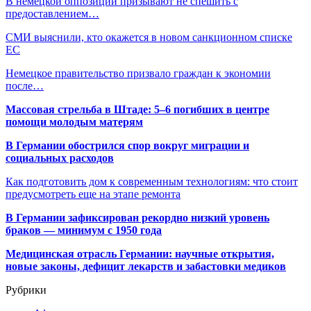
В немецкой оппозиции призывают не спешить с
предоставлением…
СМИ выяснили, кто окажется в новом санкционном списке
ЕС
Немецкое правительство призвало граждан к экономии
после…
Массовая стрельба в Штаде: 5–6 погибших в центре
помощи молодым матерям
В Германии обострился спор вокруг миграции и
социальных расходов
Как подготовить дом к современным технологиям: что стоит
предусмотреть еще на этапе ремонта
В Германии зафиксирован рекордно низкий уровень
браков — минимум с 1950 года
Медицинская отрасль Германии: научные открытия,
новые законы, дефицит лекарств и забастовки медиков
Рубрики