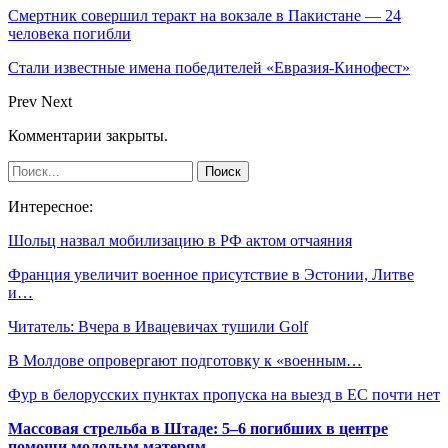
Смертник совершил теракт на вокзале в Пакистане — 24
человека погибли
Стали известные имена победителей «Евразия-Кинофест»
Prev
Next
Комментарии закрыты.
Интересное:
Шольц назвал мобилизацию в РФ актом отчаяния
Франция увеличит военное присутствие в Эстонии, Литве
и…
Читатель: Вчера в Ивацевичах тушили Golf
В Молдове опровергают подготовку к «военным…
Фур в белорусских пунктах пропуска на выезд в ЕС почти нет
Массовая стрельба в Штаде: 5–6 погибших в центре
помощи молодым матерям