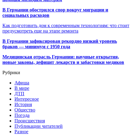
В Германии обострился спор вокруг миграции и
социальных расходов
Как подготовить дом к современным технологиям: что стоит
предусмотреть еще на этапе ремонта
В Германии зафиксирован рекордно низкий уровень
браков — минимум с 1950 года
Медицинская отрасль Германии: научные открытия,
новые законы, дефицит лекарств и забастовки медиков
Рубрики
Афиша
В мире
ДТП
Интересное
История
Общество
Погода
Происшествия
Публикации читателей
Разное