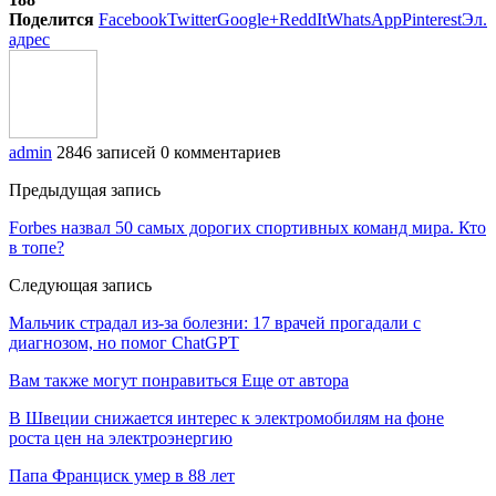
Поделится
Facebook
Twitter
Google+
ReddIt
WhatsApp
Pinterest
Эл.
адрес
admin
2846 записей
0 комментариев
Предыдущая запись
Forbes назвал 50 самых дорогих спортивных команд мира. Кто
в топе?
Следующая запись
Мальчик страдал из-за болезни: 17 врачей прогадали с
диагнозом, но помог ChatGPT
Вам также могут понравиться
Еще от автора
В Швеции снижается интерес к электромобилям на фоне
роста цен на электроэнергию
Папа Франциск умер в 88 лет