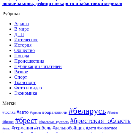
новые законы, дефицит лекарств и забастовки медиков
Рубрики
Афиша
В мире
ДТП
Интересное
История
Общество
Погода
Происшествия
Публикации читателей
Разное
Спорт
Транспорт
Фото и видео
Экономика
Метки
#беларусь
#авто
#барановичи
#tochka
#армия
#берёза
#брест
#брестская_область
#бизнес
#брестская_крепость
#гибель
#дальнобойщик
#германия
#дети
#животное
#вело