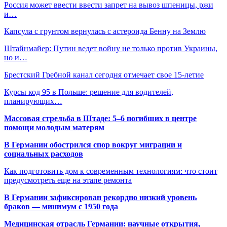
Россия может ввести ввести запрет на вывоз шпеницы, ржи
и…
Капсула с грунтом вернулась с астероида Бенну на Землю
Штайнмайер: Путин ведет войну не только против Украины,
но и…
Брестский Гребной канал сегодня отмечает свое 15-летие
Курсы код 95 в Польше: решение для водителей,
планирующих…
Массовая стрельба в Штаде: 5–6 погибших в центре
помощи молодым матерям
В Германии обострился спор вокруг миграции и
социальных расходов
Как подготовить дом к современным технологиям: что стоит
предусмотреть еще на этапе ремонта
В Германии зафиксирован рекордно низкий уровень
браков — минимум с 1950 года
Медицинская отрасль Германии: научные открытия,