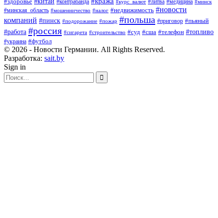
#кража
#китай
#здоровье
#литва
#медицина
#контрабанда
#курс_валют
#минск
#новости
#минская_область
#недвижимость
#мошенничество
#налог
#польша
компаний
#пинск
#приговор
#пьяный
#подорожание
#пожар
#россия
#работа
#суд
#сша
#телефон
#топливо
#сигарета
#строительство
#футбол
#украина
© 2026 - Новости Германии. All Rights Reserved.
Разработка:
sait.by
Sign in