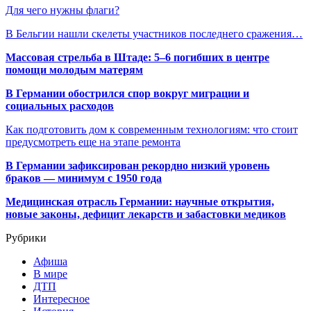
Для чего нужны флаги?
В Бельгии нашли скелеты участников последнего сражения…
Массовая стрельба в Штаде: 5–6 погибших в центре
помощи молодым матерям
В Германии обострился спор вокруг миграции и
социальных расходов
Как подготовить дом к современным технологиям: что стоит
предусмотреть еще на этапе ремонта
В Германии зафиксирован рекордно низкий уровень
браков — минимум с 1950 года
Медицинская отрасль Германии: научные открытия,
новые законы, дефицит лекарств и забастовки медиков
Рубрики
Афиша
В мире
ДТП
Интересное