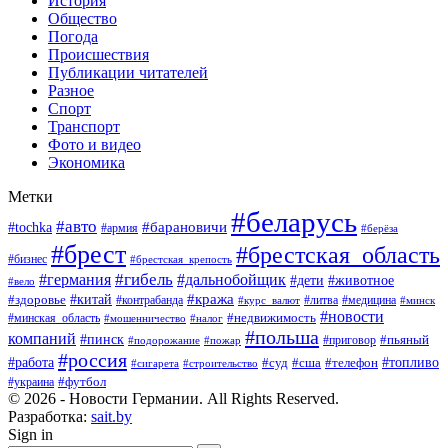
История
Общество
Погода
Происшествия
Публикации читателей
Разное
Спорт
Транспорт
Фото и видео
Экономика
Метки
#беларусь
#авто
#барановичи
#tochka
#армия
#берёза
#брест
#брестская_область
#бизнес
#брестская_крепость
#гибель
#дальнобойщик
#германия
#дети
#животное
#вело
#кража
#китай
#здоровье
#литва
#медицина
#контрабанда
#курс_валют
#минск
#новости
#минская_область
#недвижимость
#мошенничество
#налог
#польша
компаний
#пинск
#приговор
#пьяный
#подорожание
#пожар
#россия
#работа
#суд
#сша
#телефон
#топливо
#сигарета
#строительство
#футбол
#украина
© 2026 - Новости Германии. All Rights Reserved.
Разработка:
sait.by
Sign in