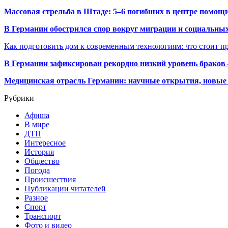
Массовая стрельба в Штаде: 5–6 погибших в центре помо
В Германии обострился спор вокруг миграции и социальных
Как подготовить дом к современным технологиям: что стоит пр
В Германии зафиксирован рекордно низкий уровень браков
Медицинская отрасль Германии: научные открытия, новые 
Рубрики
Афиша
В мире
ДТП
Интересное
История
Общество
Погода
Происшествия
Публикации читателей
Разное
Спорт
Транспорт
Фото и видео