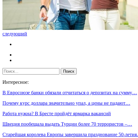
следующий
Интересное:
В Евросоюзе банки обязали отчитаться о депозитах на сумму…
Почему курс доллара значительно упал, а цены не падают…
Работа нужна? В Бресте пройдёт ярмарка вакансий
Швеция пообещала выдать Турции более 70 террористов –…
Старейшая королева Европы завершила празднование 50-лети