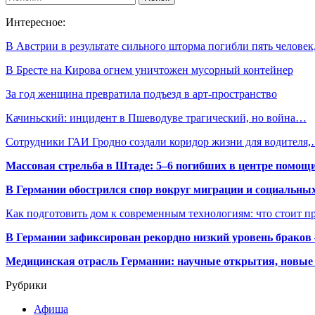
Интересное:
В Австрии в результате сильного шторма погибли пять челове
В Бресте на Кирова огнем уничтожен мусорный контейнер
За год женщина превратила подъезд в арт-пространство
Качиньский: инцидент в Пшеводуве трагический, но война…
Сотрудники ГАИ Гродно создали коридор жизни для водителя
Массовая стрельба в Штаде: 5–6 погибших в центре помо
В Германии обострился спор вокруг миграции и социальных
Как подготовить дом к современным технологиям: что стоит пр
В Германии зафиксирован рекордно низкий уровень браков
Медицинская отрасль Германии: научные открытия, новые 
Рубрики
Афиша