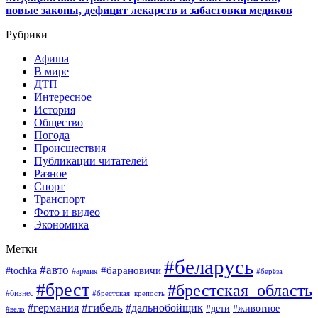
новые законы, дефицит лекарств и забастовки медиков
Рубрики
Афиша
В мире
ДТП
Интересное
История
Общество
Погода
Происшествия
Публикации читателей
Разное
Спорт
Транспорт
Фото и видео
Экономика
Метки
#беларусь
#авто
#барановичи
#tochka
#армия
#берёза
#брест
#брестская_область
#бизнес
#брестская_крепость
#гибель
#дальнобойщик
#германия
#дети
#животное
#вело