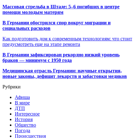
Массовая стрельба в Штаде: 5–6 погибших в центре
помощи молодым матерям
В Германии обострился спор вокруг миграции и
социальных расходов
Как подготовить дом к современным технологиям: что стоит
предусмотреть еще на этапе ремонта
В Германии зафиксирован рекордно низкий уровень
браков — минимум с 1950 года
Медицинская отрасль Германии: научные открытия,
новые законы, дефицит лекарств и забастовки медиков
Рубрики
Афиша
В мире
ДТП
Интересное
История
Общество
Погода
Происшествия