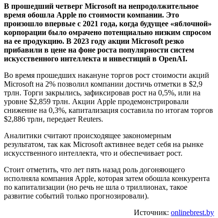
В прошедший четверг Microsoft на непродолжительное
время обошла Apple по стоимости компании. Это
произошло впервые с 2021 года, когда будущее «яблочной»
корпорации было омрачено потенциально низким спросом
на ее продукцию. В 2023 году акции Microsoft резко
прибавили в цене на фоне роста популярности систем
искусственного интеллекта и инвестиций в OpenAI.
Во время прошедших накануне торгов рост стоимости акций
Microsoft на 2% позволил компании достичь отметки в $2,9
трлн. Торги закрылись, зафиксировав рост на 0,5%, или на
уровне $2,859 трлн. Акции Apple продемонстрировали
снижение на 0,3%, капитализация составила по итогам торгов
$2,886 трлн, передает Reuters.
Аналитики считают происходящее закономерным
результатом, так как Microsoft активнее ведет себя на рынке
искусственного интеллекта, что и обеспечивает рост.
Стоит отметить, что лет пять назад роль догоняющего
исполняла компания Apple, которая затем обошла конкурента
по капитализации (но речь не шла о триллионах, такое
развитие событий только прогнозировали).
Источник:
onlinebrest.by