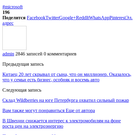
#microsoft
196
Поделится
Facebook
Twitter
Google+
ReddIt
WhatsApp
Pinterest
Эл.
адрес
admin
2846 записей
0 комментариев
Предыдущая запись
Китаец 20 лет скрывал от сына, что он миллионер. Оказалось,
что у семьи есть бизнес, особняк и восемь авто
Следующая запись
Склад Wildberries на юге Петербурга охватил сильный пожар
Вам также могут понравиться
Еще от автора
В Швеции снижается интерес к электромобилям на фоне
роста цен на электроэнергию