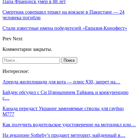
Папа Франциск умер в 88 лет
Смертник совершил теракт на вокзале в Пакистане — 24
человека погибли
Стали известные имена победителей «Евразия-Кинофест»
Prev
Next
Комментарии закрыты.
Интересное:
Аренда жилплощади для кота — плюс $30, запрет на…
Байден обсудил с Си Цзиньпинем Тайвань и конкуренцию
с…
Канада передаст Украине заменяемые стволы для гаубиц
M777
Как получить водительское удостоверение на мотоцикл или…
На аукционе Sotheby’s продают метеорит, найденный в…