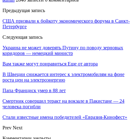
Предыдущая запись
США призвали к бойкоту экономического форума в Санкт-
Петербурге
Следующая запись
Украина не может доверять Путину по поводу зерновых
коридоров — немецкий министр
Вам также могут понравиться
Еще от автора
В Швеции снижается интерес к электромобилям на фоне
роста цен на электроэнергию
Папа Франциск умер в 88 лет
Смертник совершил теракт на вокзале в Пакистане — 24
человека погибли
Стали известные имена победителей «Евразия-Кинофест»
Prev
Next
Комментарии закрыты.