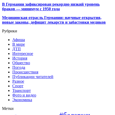
В Германии зафиксирован рекордно низкий уровень
браков — минимум с 1950 года
Медицинская отрасль Германии: научные открытия,
новые законы, дефицит лекарств и забастовки медиков
Рубрики
Афиша
В мире
ДТП
Интересное
История
Общество
Погода
Происшествия
Публикации читателей
Разное
Спорт
Транспорт
Фото и видео
Экономика
Метки
#беларусь