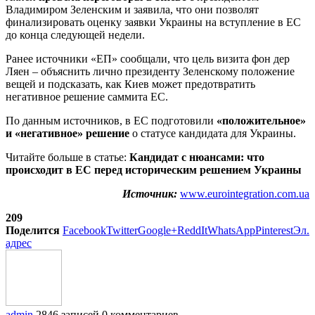
Владимиром Зеленским и заявила, что они позволят
финализировать оценку заявки Украины на вступление в ЕС
до конца следующей недели.
Ранее источники «ЕП» сообщали, что цель визита фон дер
Ляен – объяснить лично президенту Зеленскому положение
вещей и подсказать, как Киев может предотвратить
негативное решение саммита ЕС.
По данным источников, в ЕС подготовили
«положительное»
и «негативное» решение
о статусе кандидата для Украины.
Читайте больше в статье:
Кандидат с нюансами: что
происходит в ЕС перед историческим решением Украины
Источник:
www.eurointegration.com.ua
209
Поделится
Facebook
Twitter
Google+
ReddIt
WhatsApp
Pinterest
Эл.
адрес
admin
2846 записей
0 комментариев