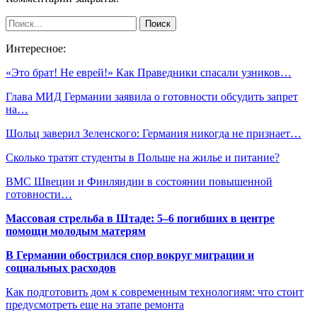
Интересное:
«Это брат! Не еврей!» Как Праведники спасали узников…
Глава МИД Германии заявила о готовности обсудить запрет
на…
Шольц заверил Зеленского: Германия никогда не признает…
Сколько тратят студенты в Польше на жилье и питание?
ВМС Швеции и Финляндии в состоянии повышенной
готовности…
Массовая стрельба в Штаде: 5–6 погибших в центре
помощи молодым матерям
В Германии обострился спор вокруг миграции и
социальных расходов
Как подготовить дом к современным технологиям: что стоит
предусмотреть еще на этапе ремонта