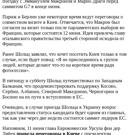
поездку с Эммануэлем Макроном и Марио Драги перед
саммитом G7 в конце июня.
Париж и Берлин уже некоторое время ведут переговоры о
совместном визите в Киев. Отмечается, что Макрон был
согласен на визит только после парламентских выборов во
Франции, которые состоятся 12 июня. Идея привлечь главу
итальянского правительства третьей стороной исходила от
Франции.
Ранее Шольц заявлял, что хочет посетить Киев только в том
случае, если будет повод: «Я не присоединюсь к группе
людей, которые делают что-то на короткое время ради
фотосессии».
В пятницу и субботу Шольц путешествовал по Западным
Балканам, что продемонстрировать поддержку Косово,
Сербии, Албании, Северной Македонии, Черногории и
Боснии на их пути к вступлению в ЕС.
Очевидно, в случае приезда Шольца в Украину вопрос
предоставления статуса кандидата будет одним из главных,
так как уже через две недели состоится саммит лидеров ЕС.
Напомним, 11 июня глава Еврокомиссии Урсула фон дер
Ляйен
провела переговоры в Киеве
с президентом