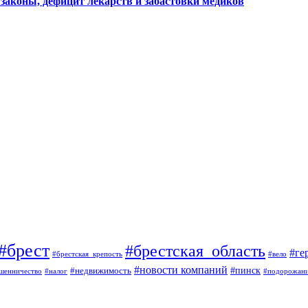
законы, дефицит лекарств и забастовки медиков
#брест
#брестская_область
#ге
#брестская_крепость
#вело
#новости компаний
#пинск
#недвижимость
шенничество
#налог
#подорожан