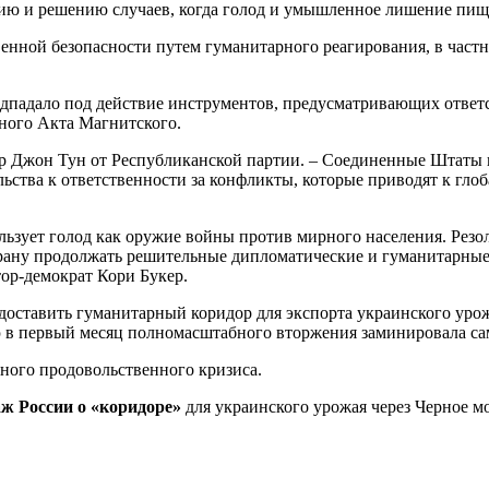
ию и решению случаев, когда голод и умышленное лишение пищ
енной безопасности путем гуманитарного реагирования, в час
одпадало под действие инструментов, предусматривающих ответс
ного Акта Магнитского.
ор Джон Тун от Республиканской партии. – Соединенные Штаты 
ьства к ответственности за конфликты, которые приводят к гло
ользует голод как оружие войны против мирного населения. Ре
страну продолжать решительные дипломатические и гуманитарные
тор-демократ Кори Букер.
доставить гуманитарный коридор для экспорта украинского уро
 в первый месяц полномасштабного вторжения заминировала са
ного продовольственного кризиса.
ж России о «коридоре»
для украинского урожая через Черное мо