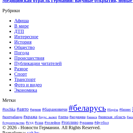
Медицинская отрасль Германии: научные открытия, новые 
Рубрики
Афиша
В мире
ДТП
Интересное
История
Общество
Погода
Происшествия
Публикации читателей
Разное
Спорт
Транспорт
Фото и видео
Экономика
Метки
#беларусь
#авто
#барановичи
#tochka
#армия
#бизнес
#берёза
#кража
#литва
#медицина
#минская_область
#контрабанда
#курс_валют
#минск
#мо
#суд
#сша
#телефон
#топливо
#футбол
#украина
#строительство
© 2026 - Новости Германии. All Rights Reserved.
Разработка:
sait.by