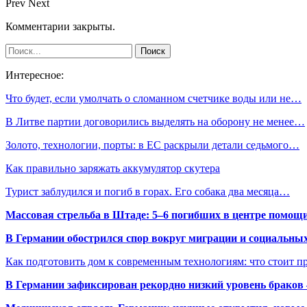
Prev
Next
Комментарии закрыты.
Интересное:
Что будет, если умолчать о сломанном счетчике воды или не…
В Литве партии договорились выделять на оборону не менее…
Золото, технологии, порты: в ЕС раскрыли детали седьмого…
Как правильно заряжать аккумулятор скутера
Турист заблудился и погиб в горах. Его собака два месяца…
Массовая стрельба в Штаде: 5–6 погибших в центре помо
В Германии обострился спор вокруг миграции и социальных
Как подготовить дом к современным технологиям: что стоит пр
В Германии зафиксирован рекордно низкий уровень браков