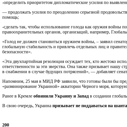
-определить приоритетом дипломатические усилия по выявлен
— продолжать усилия по преодолению серьезной продовольств
помощь;
-сделать так, чтобы использование голода как оружия войны п
правоохранительных органов, организаций, например, Глобаль
«Голод не должен становиться оружием войны, – заявил сенат
глобальную стабильность и привлечь отдельных лиц и правител
безопасности».
«Эта двухпартийная резолюция осуждает тех, кто жестоко исп
ответственности за эти зверства. Она также призывает нашу 
в снабжении в случае будущих потрясений», — добавляет сена
Напомним, 25 мая в МИД РФ заявили, что готовы были бы пре
«разминирование Украиной» акватории Черного моря, которую
Ранее в Кремле
обвинили Украину и Запад
в создании глобаль
В свою очередь, Украина
призывает не поддаваться на шанта
200