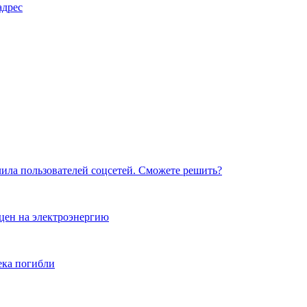
адрес
елила пользователей соцсетей. Сможете решить?
цен на электроэнергию
ека погибли