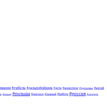
#гибель
#дальнобойщик
рмания
#дети
#животное
#китай
#здоровье
#польша
#россия
#работа
#приговор
#пьяный
ие
#пожар
#сигарета