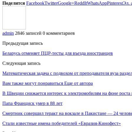
Поделится
Facebook
Twitter
Google+
ReddIt
WhatsApp
Pinterest
Эл. 
admin
2846 записей
0 комментариев
Предыдущая запись
Беларусь отменяет ПЦР-тесты для въезда иностранцев
Следующая запись
Математическая задача с подвохом от преподавателя вуза разд
Вам также могут понравиться
Еще от автора
В Швеции снижается интерес к электромобилям на фоне роста 
Папа Франциск умер в 88 лет
Смертник совершил теракт на вокзале в Пакистане — 24 челов
Стали известные имена победителей «Евразия-Кинофест»