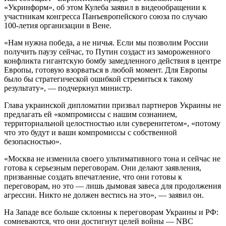
«Укринформ», об этом Кулеба заявил в видеообращении к
участникам конгресса Панъевропейского союза по случаю
100-летия организации в Вене.
«Нам нужна победа, а не ничья. Если мы позволим России
получить паузу сейчас, то Путин создаст из замороженного
конфликта гигантскую бомбу замедленного действия в центре
Европы, готовую взорваться в любой момент. Для Европы
было бы стратегической ошибкой стремиться к такому
результату», — подчеркнул министр.
Глава украинской дипломатии призвал партнеров Украины не
предлагать ей «компромиссы с нашим сознанием,
территориальной целостностью или суверенитетом», «потому
что это будут и ваши компромиссы с собственной
безопасностью».
«Москва не изменила своего ультимативного тона и сейчас не
готова к серьезным переговорам. Они делают заявления,
призванные создать впечатление, что они готовы к
переговорам, но это — лишь дымовая завеса для продолжения
агрессии. Никто не должен вестись на это», — заявил он.
На Западе все больше склонны к переговорам Украины и РФ:
сомневаются, что они достигнут целей войны — NBC