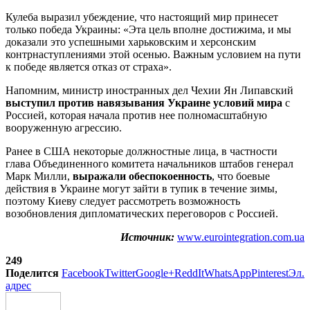
Кулеба выразил убеждение, что настоящий мир принесет
только победа Украины: «Эта цель вполне достижима, и мы
доказали это успешными харьковским и херсонским
контрнаступлениями этой осенью. Важным условием на пути
к победе является отказ от страха».
Напомним, министр иностранных дел Чехии Ян Липавский
выступил против навязывания Украине условий мира
с
Россией, которая начала против нее полномасштабную
вооруженную агрессию.
Ранее в США некоторые должностные лица, в частности
глава Объединенного комитета начальников штабов генерал
Марк Милли,
выражали обеспокоенность
, что боевые
действия в Украине могут зайти в тупик в течение зимы,
поэтому Киеву следует рассмотреть возможность
возобновления дипломатических переговоров с Россией.
Источник:
www.eurointegration.com.ua
249
Поделится
Facebook
Twitter
Google+
ReddIt
WhatsApp
Pinterest
Эл.
адрес