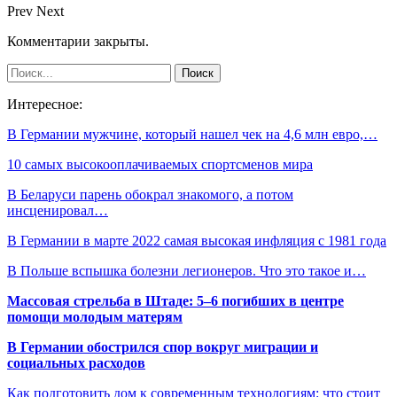
Prev
Next
Комментарии закрыты.
Интересное:
В Германии мужчине, который нашел чек на 4,6 млн евро,…
10 самых высокооплачиваемых спортсменов мира
В Беларуси парень обокрал знакомого, а потом
инсценировал…
В Германии в марте 2022 самая высокая инфляция с 1981 года
В Польше вспышка болезни легионеров. Что это такое и…
Массовая стрельба в Штаде: 5–6 погибших в центре
помощи молодым матерям
В Германии обострился спор вокруг миграции и
социальных расходов
Как подготовить дом к современным технологиям: что стоит