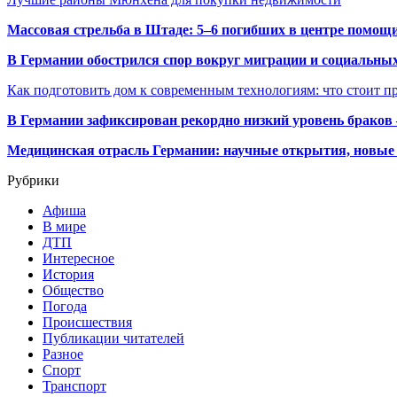
Массовая стрельба в Штаде: 5–6 погибших в центре помо
В Германии обострился спор вокруг миграции и социальных
Как подготовить дом к современным технологиям: что стоит пр
В Германии зафиксирован рекордно низкий уровень браков
Медицинская отрасль Германии: научные открытия, новые 
Рубрики
Афиша
В мире
ДТП
Интересное
История
Общество
Погода
Происшествия
Публикации читателей
Разное
Спорт
Транспорт