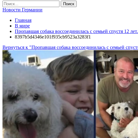
Новости Германии
Главная
В мире
Пропавшая собака воссоединилась с семьей спустя 12 лет
8397b5d4346e101f935cb9523a3283f1
Вернуться к "Пропавшая собака воссоединилась с семьей спустя