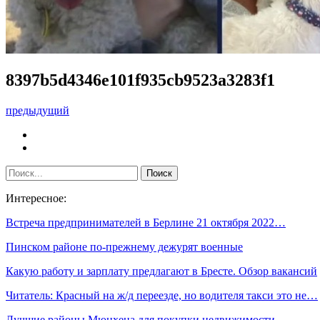
8397b5d4346e101f935cb9523a3283f1
предыдущий
Интересное:
Встреча предпринимателей в Берлине 21 октября 2022…
Пинском районе по-прежнему дежурят военные
Какую работу и зарплату предлагают в Бресте. Обзор вакансий
Читатель: Красный на ж/д переезде, но водителя такси это не…
Лучшие районы Мюнхена для покупки недвижимости