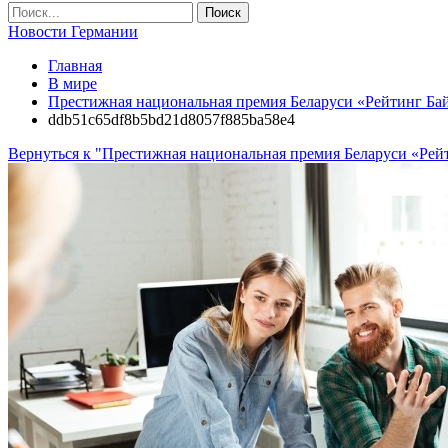
Новости Германии
Главная
В мире
Престижная национальная премия Беларуси «Рейтинг Байн
ddb51c65df8b5bd21d8057f885ba58e4
Вернуться к "Престижная национальная премия Беларуси «Рейт