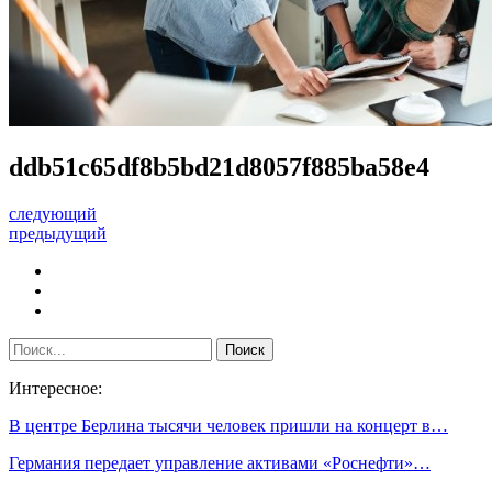
ddb51c65df8b5bd21d8057f885ba58e4
следующий
предыдущий
Интересное:
В центре Берлина тысячи человек пришли на концерт в…
Германия передает управление активами «Роснефти»…