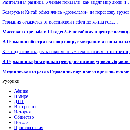
Разительная разница. Ученые показали, как видят мир люди и
Беларусь и Китай обменялись «дозволами» на перевозку грузов
Германия откажется от российской нефти до конца года…
Массовая стрельба в Штаде: 5–6 погибших в центре помо
В Германии обострился спор вокруг миграции и социальных
Как подготовить дом к современным технологиям: что стоит пр
В Германии зафиксирован рекордно низкий уровень браков
Медицинская отрасль Германии: научные открытия, новые 
Рубрики
Афиша
В мире
ДТП
Интересное
История
Общество
Погода
Происшествия