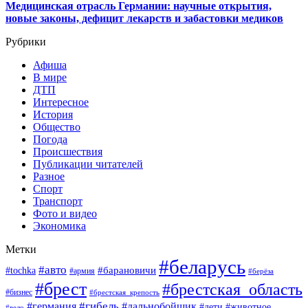
Медицинская отрасль Германии: научные открытия,
новые законы, дефицит лекарств и забастовки медиков
Рубрики
Афиша
В мире
ДТП
Интересное
История
Общество
Погода
Происшествия
Публикации читателей
Разное
Спорт
Транспорт
Фото и видео
Экономика
Метки
#беларусь
#авто
#барановичи
#tochka
#армия
#берёза
#брест
#брестская_область
#бизнес
#брестская_крепость
#гибель
#дальнобойщик
#германия
#дети
#животное
#вело