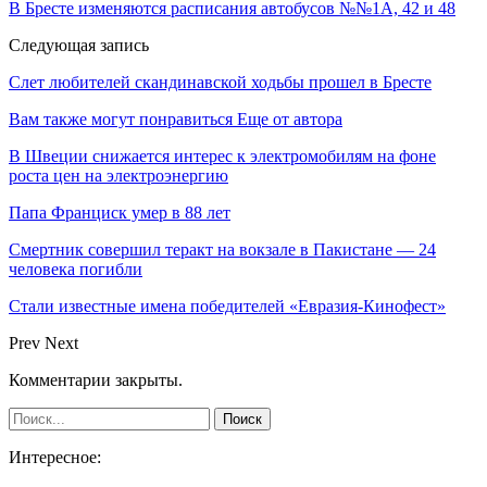
В Бресте изменяются расписания автобусов №№1А, 42 и 48
Следующая запись
Слет любителей скандинавской ходьбы прошел в Бресте
Вам также могут понравиться
Еще от автора
В Швеции снижается интерес к электромобилям на фоне
роста цен на электроэнергию
Папа Франциск умер в 88 лет
Смертник совершил теракт на вокзале в Пакистане — 24
человека погибли
Стали известные имена победителей «Евразия-Кинофест»
Prev
Next
Комментарии закрыты.
Интересное: