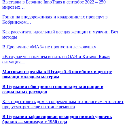
Выставка в Берлине InnoTrans в сентябре 2022 – 250
мировых…
Гонки на внедорожниках и квадроциклах проведут в
Кобринском…
Как рассчитать идеальный вес для женщин и мужчин. Вот
методы
В Дрогичине «МАЗ» не пропустил легковушку
«В случае чего начнем возить из ОАЭ и Китая». Какая
ситуация…
Массовая стрельба в Штаде: 5–6 погибших в центре
помощи молодым матерям
В Германии обострился спор вокруг миграции и
социальных расходов
Как подготовить дом к современным технологиям: что стоит
предусмотреть еще на этапе ремонта
В Германии зафиксирован рекордно низкий уровень
браков — минимум с 1950 года