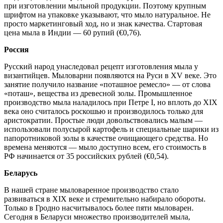
при изготовлении мыльной продукции. Поэтому крупным
шрифтом на упаковке указывают, что мыло натуральное. Не
просто маркетинговый ход, но и знак качества. Стартовая
цена мыла в Индии — 60 рупий (€0,76).
Россия
Русский народ унаследовал рецепт изготовления мыла у
византийцев. Мыловарни появляются на Руси в XV веке. Это
занятие получило название «поташное ремесло» — от слова
«поташ», вещества из древесной золы. Промышленное
производство мыла наладилось при Петре I, но вплоть до XIX
века оно считалось роскошью и производилось только для
аристократии. Простые люди довольствовались малым —
использовали полусырой картофель и специальные шарики из
папоротниковой золы в качестве очищающего средства. Но
времена меняются — мыло доступно всем, его стоимость в
РФ начинается от 35 российских рублей (€0,54).
Беларусь
В нашей стране мыловаренное производство стало
развиваться в ХIX веке и стремительно набирало обороты.
Только в Гродно насчитывалось более пяти мыловарен.
Сегодня в Беларуси множество производителей мыла,