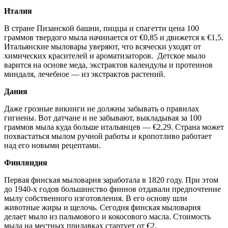
Италия
В стране Пизанской башни, пиццы и спагетти цена 100
граммов твердого мыла начинается от €0,85 и движется к €1,5.
Итальянские мыловары уверяют, что всячески уходят от
химических красителей и ароматизаторов. Детское мыло
варится на основе меда, экстрактов календулы и протеинов
миндаля, лечебное — из экстрактов растений.
Дания
Даже грозные викинги не должны забывать о правилах
гигиены. Вот датчане и не забывают, выкладывая за 100
граммов мыла куда больше итальянцев — €2,29. Страна может
похвастаться мылом ручной работы и кропотливо работает
над его новыми рецептами.
Финляндия
Первая финская мыловарня заработала в 1820 году. При этом
до 1940-х годов большинство финнов отдавали предпочтение
мылу собственного изготовления. В его основу шли
животные жиры и щелочь. Сегодня финская мыловарня
делает мыло из пальмового и кокосового масла. Стоимость
мыла на местных прилавках стартует от €2.