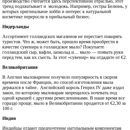
производство считается здесь перспективной отраслью, этот
тренд подхватывает и молодежь. Например, сестры Белюнь, у
которых оригинальное хобби и интерес к натуральной
косметике переросли в прибыльный бизнес.
Нидерланды
Ассортимент голландских магазинов не перестает покорять
туристов. Что ж, может быть, пришло время приобрести в
качестве сувенира и голландское мыло? Покупаете
голландский сыр, вафли, шоколад и… мыло — помыть руки
перед тем, как их съесть. За этот «сувенир» вы отдадите от €2.
Великобритания
В Англии мыловарение получило популярность в скором
времени после Франции, но способ изготовления мыла
держался в тайне. Английский король Генрих IV даже издал
закон, по которому мыловарам запрещалось ночевать под
одной крышей с другими ремесленниками. В наше время все
гораздо проще, мыло в Великобритании продается от €2,30 за
100 г.
Индия
Индийцы отдают предпочтение натуральным компонентам