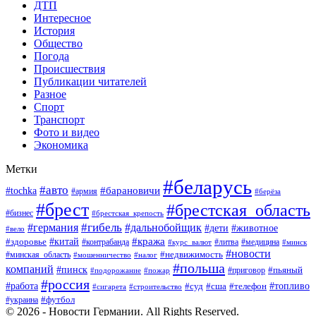
ДТП
Интересное
История
Общество
Погода
Происшествия
Публикации читателей
Разное
Спорт
Транспорт
Фото и видео
Экономика
Метки
#беларусь
#авто
#барановичи
#tochka
#армия
#берёза
#брест
#брестская_область
#бизнес
#брестская_крепость
#гибель
#дальнобойщик
#германия
#дети
#животное
#вело
#кража
#китай
#здоровье
#литва
#медицина
#контрабанда
#курс_валют
#минск
#новости
#минская_область
#недвижимость
#мошенничество
#налог
#польша
компаний
#пинск
#приговор
#пьяный
#подорожание
#пожар
#россия
#работа
#суд
#сша
#телефон
#топливо
#сигарета
#строительство
#футбол
#украина
© 2026 - Новости Германии. All Rights Reserved.