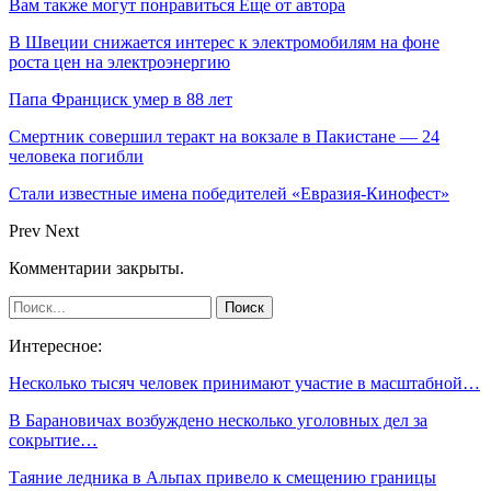
Вам также могут понравиться
Еще от автора
В Швеции снижается интерес к электромобилям на фоне
роста цен на электроэнергию
Папа Франциск умер в 88 лет
Смертник совершил теракт на вокзале в Пакистане — 24
человека погибли
Стали известные имена победителей «Евразия-Кинофест»
Prev
Next
Комментарии закрыты.
Интересное:
Несколько тысяч человек принимают участие в масштабной…
В Барановичах возбуждено несколько уголовных дел за
сокрытие…
Таяние ледника в Альпах привело к смещению границы