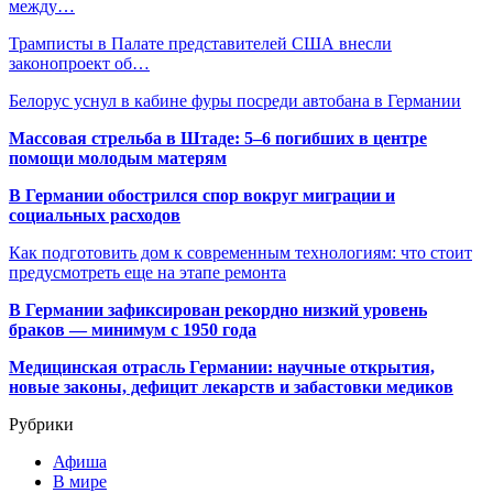
между…
Трамписты в Палате представителей США внесли
законопроект об…
Белорус уснул в кабине фуры посреди автобана в Германии
Массовая стрельба в Штаде: 5–6 погибших в центре
помощи молодым матерям
В Германии обострился спор вокруг миграции и
социальных расходов
Как подготовить дом к современным технологиям: что стоит
предусмотреть еще на этапе ремонта
В Германии зафиксирован рекордно низкий уровень
браков — минимум с 1950 года
Медицинская отрасль Германии: научные открытия,
новые законы, дефицит лекарств и забастовки медиков
Рубрики
Афиша
В мире