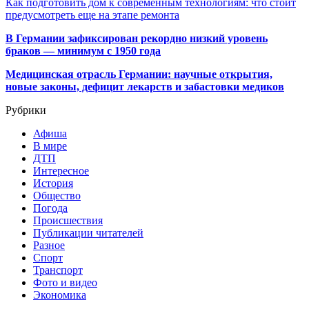
Как подготовить дом к современным технологиям: что стоит
предусмотреть еще на этапе ремонта
В Германии зафиксирован рекордно низкий уровень
браков — минимум с 1950 года
Медицинская отрасль Германии: научные открытия,
новые законы, дефицит лекарств и забастовки медиков
Рубрики
Афиша
В мире
ДТП
Интересное
История
Общество
Погода
Происшествия
Публикации читателей
Разное
Спорт
Транспорт
Фото и видео
Экономика