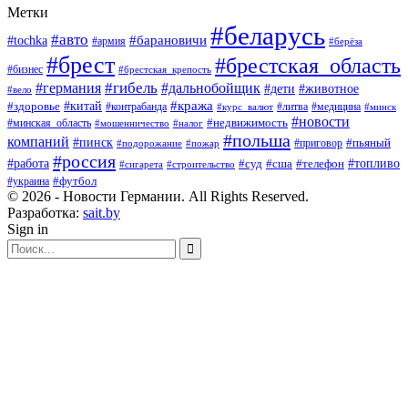
Метки
#беларусь
#авто
#барановичи
#tochka
#армия
#берёза
#брест
#брестская_область
#бизнес
#брестская_крепость
#гибель
#дальнобойщик
#германия
#дети
#животное
#вело
#кража
#китай
#здоровье
#литва
#медицина
#контрабанда
#курс_валют
#минск
#новости
#минская_область
#недвижимость
#мошенничество
#налог
#польша
компаний
#пинск
#приговор
#пьяный
#подорожание
#пожар
#россия
#работа
#суд
#сша
#телефон
#топливо
#сигарета
#строительство
#футбол
#украина
© 2026 - Новости Германии. All Rights Reserved.
Разработка:
sait.by
Sign in