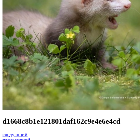
d1668c8b1e121801daf162c9e4e6e4cd
следующий