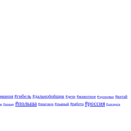
#гибель
#дальнобойщик
рмания
#дети
#животное
#китай
#здоровье
#польша
#россия
#работа
#приговор
#пьяный
ие
#пожар
#сигарета