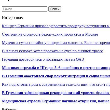
Интересное:
Канцлер Германии призвал упростить процедуру вступления в
Смотрим на стоимость белорусских продуктов в Москве
Мужчина гулял по району и поджигал машины. Если не горе
В Альпах белорус хотел проехать на бусе по лыжной трассе
Германия договорилась о поставках газа из ОАЭ
Массовая стрельба в Штаде: 5–6 погибших в центре помо
В Германии обострился спор вокруг миграции и социальных
Как подготовить дом к современным технологиям: что стоит пр
В Германии зафиксирован рекордно низкий уровень браков
Медицинская отрасль Германии: научные открытия, новые 
Рубрики