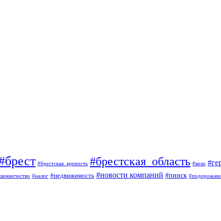
#брест
#брестская_область
#ге
#брестская_крепость
#вело
#новости компаний
#пинск
#недвижимость
шенничество
#налог
#подорожан