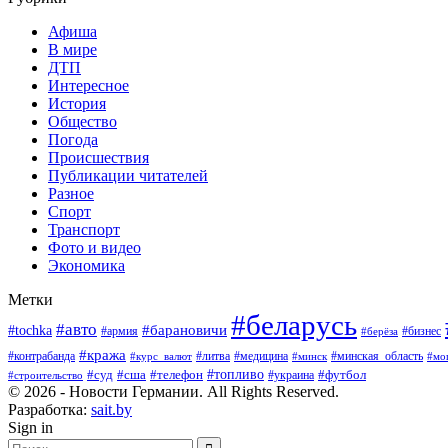
Афиша
В мире
ДТП
Интересное
История
Общество
Погода
Происшествия
Публикации читателей
Разное
Спорт
Транспорт
Фото и видео
Экономика
Метки
#беларусь
#авто
#барановичи
#tochka
#армия
#бизнес
#берёза
#кража
#литва
#медицина
#минская_область
#контрабанда
#курс_валют
#минск
#мо
#суд
#сша
#телефон
#топливо
#футбол
#украина
#строительство
© 2026 - Новости Германии. All Rights Reserved.
Разработка:
sait.by
Sign in