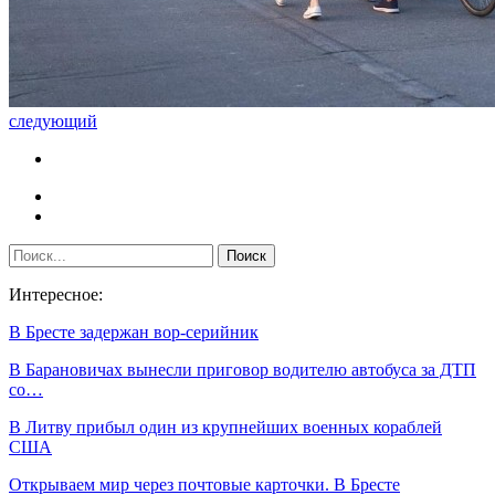
следующий
Интересное:
В Бресте задержан вор-серийник
В Барановичах вынесли приговор водителю автобуса за ДТП
со…
В Литву прибыл один из крупнейших военных кораблей
США
Открываем мир через почтовые карточки. В Бресте