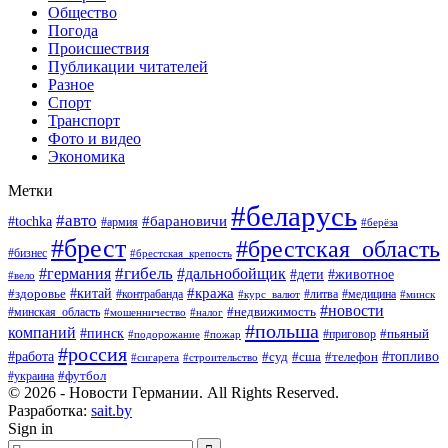
Общество
Погода
Происшествия
Публикации читателей
Разное
Спорт
Транспорт
Фото и видео
Экономика
Метки
#беларусь
#авто
#барановичи
#tochka
#армия
#берёза
#брест
#брестская_область
#бизнес
#брестская_крепость
#гибель
#дальнобойщик
#германия
#дети
#животное
#вело
#кража
#китай
#здоровье
#литва
#медицина
#контрабанда
#курс_валют
#минск
#новости
#минская_область
#недвижимость
#мошенничество
#налог
#польша
компаний
#пинск
#приговор
#пьяный
#подорожание
#пожар
#россия
#работа
#суд
#сша
#телефон
#топливо
#сигарета
#строительство
#футбол
#украина
© 2026 - Новости Германии. All Rights Reserved.
Разработка:
sait.by
Sign in