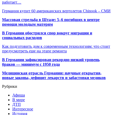
работает…
Германия купит 60 американских вертолетов Chinook – СМИ
Массовая стрельба в Штаде: 5–6 погибших в центре
помощи молодым матерям
В Германии обострился спор вокруг миграции и
социальных расходов
Как подготовить дом к современным технологиям: что стоит
предусмотреть еще на этапе ремонта
В Германии зафиксирован рекордно низкий уровень
браков — минимум с 1950 года
Медицинская отрасль Германии: научные открытия,
новые законы, дефицит лекарств и забастовки медиков
Рубрики
Афиша
В мире
ДТП
Интересное
История