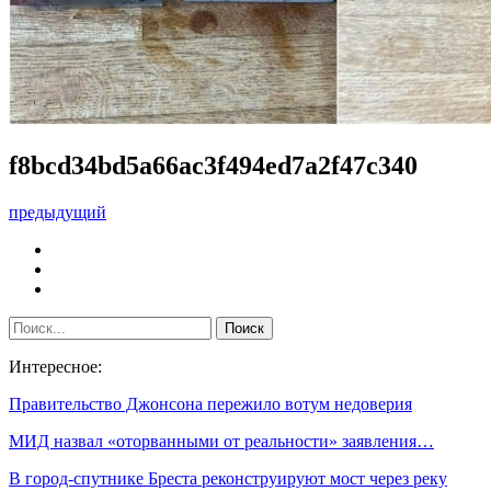
f8bcd34bd5a66ac3f494ed7a2f47c340
предыдущий
Интересное:
Правительство Джонсона пережило вотум недоверия
МИД назвал «оторванными от реальности» заявления…
В город-спутнике Бреста реконструируют мост через реку