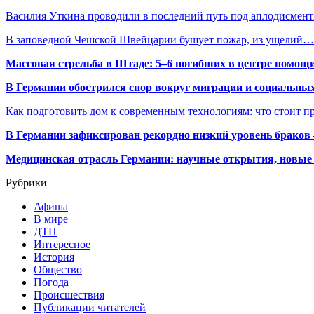
Василия Уткина проводили в последний путь под аплодисмен
В заповедной Чешской Швейцарии бушует пожар, из ущелий…
Массовая стрельба в Штаде: 5–6 погибших в центре помо
В Германии обострился спор вокруг миграции и социальных
Как подготовить дом к современным технологиям: что стоит пр
В Германии зафиксирован рекордно низкий уровень браков
Медицинская отрасль Германии: научные открытия, новые 
Рубрики
Афиша
В мире
ДТП
Интересное
История
Общество
Погода
Происшествия
Публикации читателей