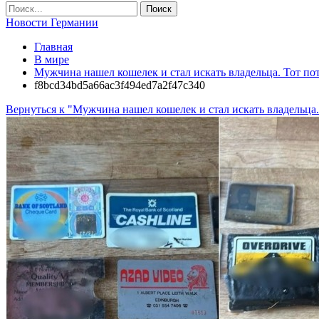
Новости Германии
Главная
В мире
Мужчина нашел кошелек и стал искать владельца. Тот поте
f8bcd34bd5a66ac3f494ed7a2f47c340
Вернуться к "Мужчина нашел кошелек и стал искать владельца. 